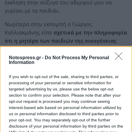
έκκληση στην σύζυγο του αδερφού μου να
γυρίσει με τα παιδιά».
Νωρίτερα στην εκπομπή ο Γιώργος
Καλλιακμάνης είπε
σχετικά με την πληροφορία
ότι η μητέρα των παιδιών της οικογένειας
κρύβεται σε ένα μοναστήρι ότι δεν ισχύει.
Επίσης, το πιθανότερο είναι ότι δεν είναι ούτε
Notospress.gr -
Do Not Process My Personal
Information
στη γιαγιά των παιδιών.
If you wish to opt-out of the sale, sharing to third parties, or
Ακολουθήστε το
notospress.gr
στο Google News και
processing of your personal or sensitive information for
μάθετε πρώτοι
όλες τις ειδήσεις
targeted advertising by us, please use the below opt-out
section to confirm your selection. Please note that after your
opt-out request is processed you may continue seeing
interest-based ads based on personal information utilized by
TAGS:
ΚΟΡΙΝΘΙΑ
ΟΙΚΟΓΕΝΕΙΑ
ΚΟΙΝΩΝΙΑ
us or personal information disclosed to third parties prior to
ΑΔΕΡΦΗ
your opt-out. You may separately opt-out of the further
disclosure of your personal information by third parties on the