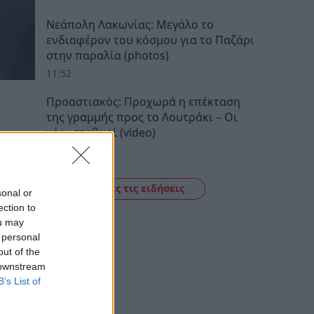
Νεάπολη Λακωνίας: Μεγάλο το
ενδιαφέρον του κόσμου για το Παζάρι
στην παραλία (photos)
11:52
Προαστιακός: Προχωρά η επέκταση
της γραμμής προς το Λουτράκι – Οι
νέοι σταθμοί (video)
11:34
Δείτε όλες τις ειδήσεις
sonal or
ection to
ou may
 personal
out of the
 downstream
B’s List of