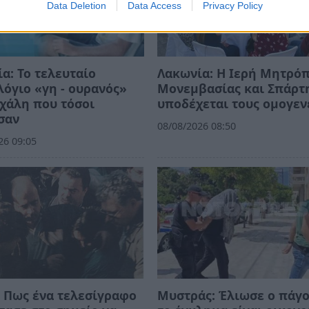
Data Deletion
Data Access
Privacy Policy
α: Το τελευταίο
Λακωνία: Η Ιερή Μητρό
όγιο «γη - ουρανός»
Μονεμβασίας και Σπάρτ
χάλη που τόσοι
υποδέχεται τους ομογεν
σαν
08/08/2026 08:50
26 09:05
 Πως ένα τελεσίγραφο
Μυστράς: Έλιωσε ο πάγο