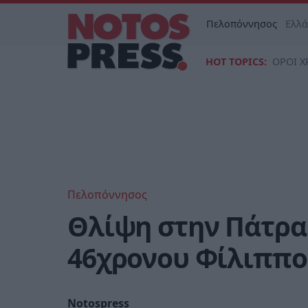
Πελοπόννησος
Ελλ
HOT TOPICS:
ΟΡΟΙ Χ
Πελοπόννησος
Θλίψη στην Πάτρα 
46χρονου Φίλιππ
Notospress