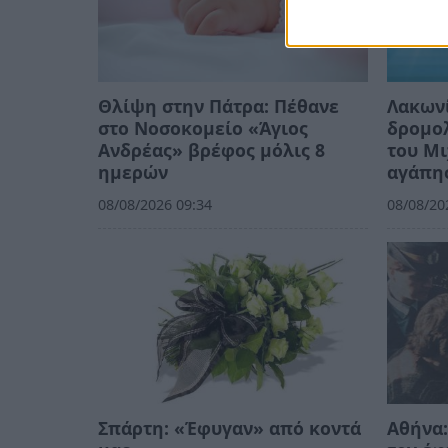
Θλίψη στην Πάτρα: Πέθανε
Λακωνί
στο Νοσοκομείο «Άγιος
δρομολ
Ανδρέας» βρέφος μόλις 8
του Μι
ημερών
αγάπη
08/08/2026 09:34
08/08/20
Σπάρτη: «Έφυγαν» από κοντά
Αθήνα: