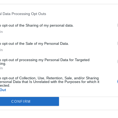
ν
.
ου, δημοσιογράφος Μάρω Δριμάλα.
l Data Processing Opt Outs
ημητρακόπουλος ήταν παντρεμένος με την
o opt-out of the Sharing of my personal data.
 μαζί είχαν αποκτήσει δύο παιδιά.
In
o opt-out of the Sale of my Personal Data.
ews και μάθετε πρώτοι
όλες τις ειδήσεις
In
to opt-out of processing my Personal Data for Targeted
ing.
ΡΑ
In
o opt-out of Collection, Use, Retention, Sale, and/or Sharing
ersonal Data that Is Unrelated with the Purposes for which it
lected.
Out
CONFIRM