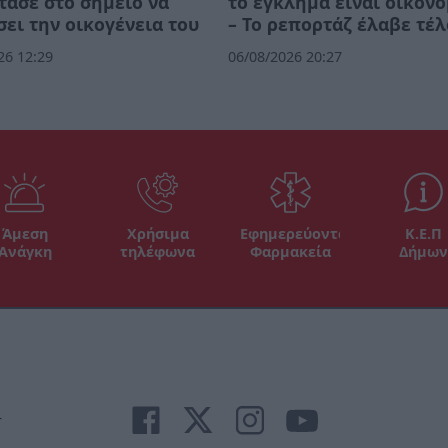
τασε στο σημείο να
το έγκλημα είναι οικον
ει την οικογένεια του
– Το ρεπορτάζ έλαβε τέλ
26 12:29
06/08/2026 20:27
Άμεση
Χρήσιμα
Εφημερεύοντα
Κ.Ε.Π
Ανάγκη
τηλέφωνα
Φαρμακεία
Δήμων
r