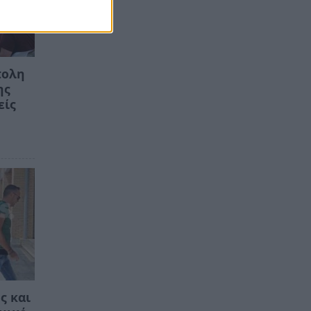
πολη
ης
είς
ς και