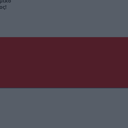
ομικό
ος!