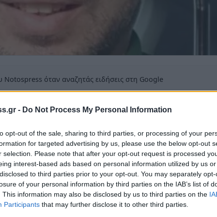
 Notospress όταν αναζητάς ειδήσεις στη Google
οσθήκη ως προτιμώμενη πηγή
τα αποτελέσματα της Google
s.gr -
Do Not Process My Personal Information
to opt-out of the sale, sharing to third parties, or processing of your per
formation for targeted advertising by us, please use the below opt-out s
r selection. Please note that after your opt-out request is processed y
eing interest-based ads based on personal information utilized by us or
disclosed to third parties prior to your opt-out. You may separately opt-
losure of your personal information by third parties on the IAB’s list of
ινωνία της
Πάτρας
η είδηση του θανάτου του
. This information may also be disclosed by us to third parties on the
IA
δύο ανήλικων παιδιών, ο οποίος έχασε την
Participants
that may further disclose it to other third parties.