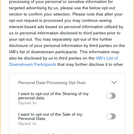
processing of your personal or sensitive information for
si=i_aWaX9FUPeec4dg
targeted advertising by us, please use the below opt-out
section to confirm your selection. Please note that after your
Ακολουθήστε το
notospress.gr
στο Google News και
opt-out request is processed you may continue seeing
interest-based ads based on personal information utilized by
μάθετε πρώτοι
όλες τις ειδήσεις
us or personal information disclosed to third parties prior to
your opt-out. You may separately opt-out of the further
disclosure of your personal information by third parties on the
TAGS:
UNESCO
ΑΝΑΠΤΥΞΙΑΚΗ ΠΑΡΝΩΝΑ
IAB’s list of downstream participants. This information may
also be disclosed by us to third parties on the
IAB’s List of
ΠΑΡΝΩΝΑΣ
ΕΠΙΜΕΛΗΤΗΡΙΟ ΑΡΚΑΔΙΑΣ
Downstream Participants
that may further disclose it to other
third parties.
ΚΑΒΟ ΜΑΛΕΑΣ
Personal Data Processing Opt Outs
I want to opt-out of the Sharing of my
personal data.
Opted In
I want to opt-out of the Sale of my
Personal Data.
Opted In