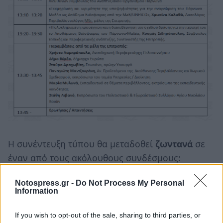
Η συνέντευξη τύπου θα μεταδοθεί
ζωντανά
σε
έναν από τους ακόλουθους συνδέσμους:
Notospress.gr -
Do Not Process My Personal
https://fb.me/e/4lOa6D4e0
Information
If you wish to opt-out of the sale, sharing to third parties, or
https://www.youtube.com/live/kjWu9PNWakk?