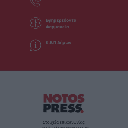
Εφημερεύοντα
Φαρμακεία
Κ.Ε.Π Δήμων
Στοιχεία επικοινωνίας: