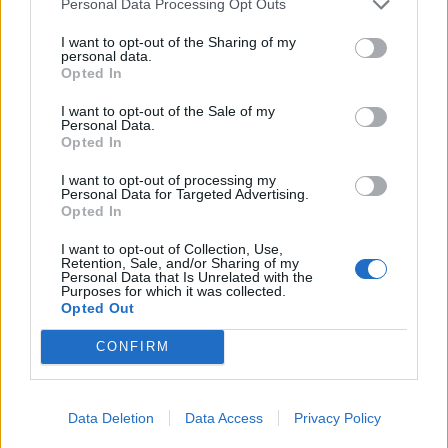
Personal Data Processing Opt Outs
τότε Φρόσω, αυτοκτόνησε μην αντέχοντας τον
χαμό της μητέρας της. Είναι το «Φροσί» στους
I want to opt-out of the Sharing of my
personal data.
στίχους του Νίκου Γκάτσου που σκύβει και φιλά
Opted In
τα χέρια του φονιά πατέρα της, υπενθυμίζοντάς
I want to opt-out of the Sale of my
Personal Data.
μας πόσο άλλαξαν τα ήθη στην Ελλάδα στην
Opted In
πάροδο των χρόνων.
I want to opt-out of processing my
Personal Data for Targeted Advertising.
Opted In
I want to opt-out of Collection, Use,
Retention, Sale, and/or Sharing of my
Personal Data that Is Unrelated with the
Purposes for which it was collected.
Opted Out
CONFIRM
Data Deletion
Data Access
Privacy Policy