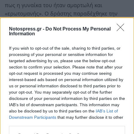
πως η γυναίκα του ήταν αμαρτωλή και
«ερωτομανής». Ο δράστης παραδέχθηκε την
πράξη του και όταν τον ρώτησαν για τον φίλο
Notospress.gr -
Do Not Process My Personal
του, είπε ότι λυπόταν γιατί δεν πρόλαβε να
Information
σκοτώσει και εκείνον. Το δικαστήριο τον έκρινε
ένοχο, όμως δεν του επιβλήθηκε κάποια ποινή
If you wish to opt-out of the sale, sharing to third parties, or
καθώς του αναγνωρίστηκε ότι έδρασε εν
processing of your personal or sensitive information for
targeted advertising by us, please use the below opt-out
βρασμώ ψυχής και σε πλήρη σύγχυση.
section to confirm your selection. Please note that after your
opt-out request is processed you may continue seeing
***
interest-based ads based on personal information utilized by
us or personal information disclosed to third parties prior to
your opt-out. You may separately opt-out of the further
Αφέθηκε ελεύθερος και την επόμενη ημέρα
disclosure of your personal information by third parties on the
γύρισε στο χωριό του, όπου τον υποδέχθηκαν
IAB’s list of downstream participants. This information may
also be disclosed by us to third parties on the
IAB’s List of
ως ήρωα. Η τραγική συνέχεια της ιστορίας
Downstream Participants
that may further disclose it to other
δόθηκε περίπου δύο χρόνια αργότερα, όταν η
third parties.
μεγαλύτερη κόρη της οικογένειας, η 18χρονη