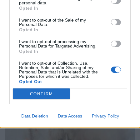
personal data.
Opted In
I want to opt-out of the Sale of my
Personal Data.
Opted In
I want to opt-out of processing my
Personal Data for Targeted Advertising.
Opted In
I want to opt-out of Collection, Use,
Σχέδια Βελτίωσης: Υπεγράφη η Κοινή
Retention, Sale, and/or Sharing of my
Personal Data that Is Unrelated with the
Απόφαση με δημόσια δαπάνη 263,5 εκατ.
Purposes for which it was collected.
ευρώ
Opted Out
08/08/2026 11:09
CONFIRM
Data Deletion
Data Access
Privacy Policy