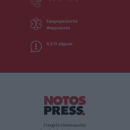
Εφημερεύοντα
Φαρμακεία
Κ.Ε.Π Δήμων
Στοιχεία επικοινωνίας: