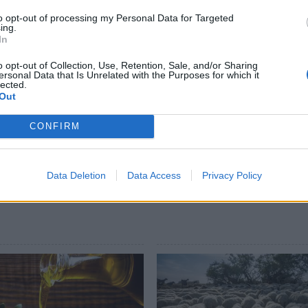
 θα αντιμετωπίζονται οι διαρθρωτικές
to opt-out of processing my Personal Data for Targeted
ριτικά πλεονεκτήματα του ελαιοκομικού
ing.
In
ροοπτική και το μέλλον της
o opt-out of Collection, Use, Retention, Sale, and/or Sharing
ersonal Data that Is Unrelated with the Purposes for which it
lected.
αφερόμενοι μπορούν να επικοινωνούν με τον
Out
CONFIRM
Data Deletion
Data Access
Privacy Policy