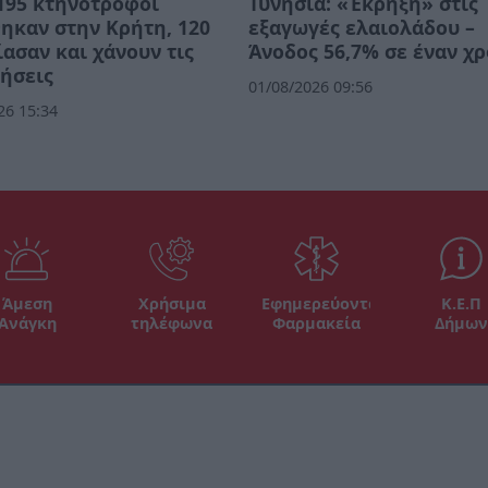
195 κτηνοτρόφοι
Τυνησία: «Έκρηξη» στις
ηκαν στην Κρήτη, 120
εξαγωγές ελαιολάδου –
ασαν και χάνουν τις
Άνοδος 56,7% σε έναν χ
ήσεις
01/08/2026 09:56
26 15:34
Άμεση
Χρήσιμα
Εφημερεύοντα
Κ.Ε.Π
Ανάγκη
τηλέφωνα
Φαρμακεία
Δήμων