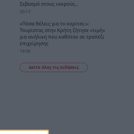
Σεβασμό στους νεκρούς…
20:17
«Πόσα θέλεις για το κορίτσι;»:
Τουρίστας στην Κρήτη ζήτησε «τιμή»
για ανήλικη που καθόταν σε τραπέζι
επιχείρησης
19:56
Δείτε όλες τις ειδήσεις