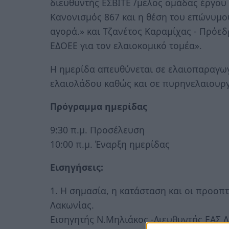
διευθυντής ΕΣΒΙΤΕ /μέλος ομάδας έργου
Κανονισμός 867 και η θέση του επώνυμο
αγορά.» και Τζανέτος Καραμίχας - Πρόεδ
ΕΔΟΕΕ για τον ελαιοκομικό τομέα».
Η ημερίδα απευθύνεται σε ελαιοπαραγωγ
ελαιολάδου καθώς και σε πυρηνελαιουρ
Πρόγραμμα ημερίδας
9:30 π.μ. Προσέλευση
10:00 π.μ. Έναρξη ημερίδας
Εισηγήσεις:
1. Η σημασία, η κατάσταση και οι προοπ
Λακωνίας.
Εισηγητής Ν.Μηλιάκος -Διευθυντής ΕΑΣ 