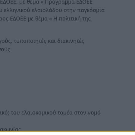
 ΕΔΟΕΕ, με θέμα « Πρόγραμμα ΕΔΟΕΕ
υ ελληνικού ελαιολάδου στην παγκόσμια
ρος ΕΔΟΕΕ με θέμα « Η πολιτική της
ούς, τυποποιητές και διακινητές
γούς.
τικό; του ελαιοκομικού τομέα στον νομό
Λακωνίας