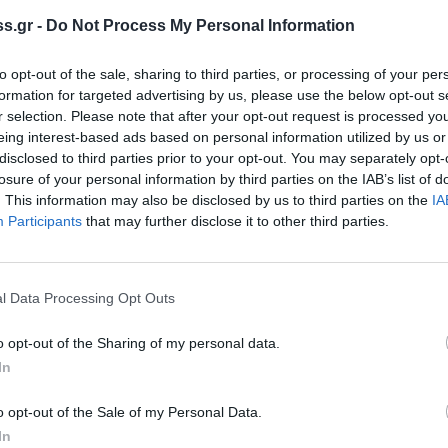
ι η θέση του επώνυμου ελληνικού ελαιολάδου
s.gr -
Do Not Process My Personal Information
to opt-out of the sale, sharing to third parties, or processing of your per
ΣΒΙΤΕ /μέλος ομάδας έργου ΕΔΟΕΕ
formation for targeted advertising by us, please use the below opt-out s
r selection. Please note that after your opt-out request is processed y
 τον ελαιοκομικό τομέα.
eing interest-based ads based on personal information utilized by us or
Ε
disclosed to third parties prior to your opt-out. You may separately opt-
losure of your personal information by third parties on the IAB’s list of
σει ελαφρύ γεύμα στο foyer της αίθουσας
. This information may also be disclosed by us to third parties on the
IA
Participants
that may further disclose it to other third parties.
l Data Processing Opt Outs
ολάδου και Ελιάς – ΕΔΟΕΕ, ιδρύθηκε το
λαδικοί – θεσμικοί φορείς που
o opt-out of the Sharing of my personal data.
τις επιχειρήσεις του ελαιοκομικού τομέα
In
o opt-out of the Sale of my Personal Data.
ναι ο σχεδιασμός και η υλοποίηση μιας
In