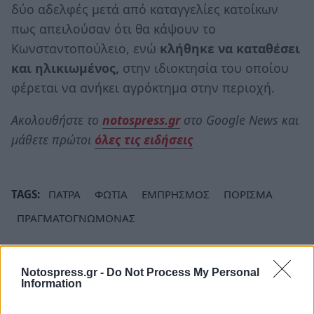
δύο αδελφές μετά από καταγγελίες κατοίκων
πως απειλούσαν ότι θα κάψουν το
Κωνσταντοπούλειο, ενώ
κλήθηκε να καταθέσει
και ηλικιωμένος,
στην ιδιοκτησία του οποίου
φέρεται να ανήκει αγρόκτημα στην περιοχή.
Ακολουθήστε το
notospress.gr
στο Google News και
μάθετε πρώτοι
όλες τις ειδήσεις
TAGS:
ΠΑΤΡΑ
ΦΩΤΙΑ
ΕΜΠΡΗΣΜΟΣ
ΠΟΡΙΣΜΑ
ΠΡΑΓΜΑΤΟΓΝΩΜΟΝΑΣ
Notospress.gr -
Do Not Process My Personal
Information