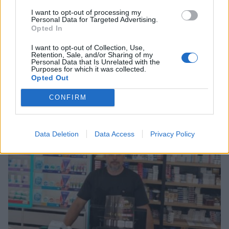
I want to opt-out of processing my
Personal Data for Targeted Advertising.
Opted In
I want to opt-out of Collection, Use,
Retention, Sale, and/or Sharing of my
Personal Data that Is Unrelated with the
Purposes for which it was collected.
Opted Out
Σχετικά Άρθρα
CONFIRM
Data Deletion
Data Access
Privacy Policy