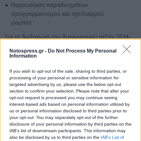
Παρουσίαση παραδειγμάτων
προγραμματισμού και σχεδιασμού
ρομπότ
Για τη διεξαγωγή του διαγωνισμού σεζόν 2024-
2025, SUBMERGED℠ SEASON η Δημόσια Κεντρική
Notospress.gr -
Do Not Process My Personal
Βιβλιοθήκη Σπάρτης πρόκειται να διαθέσει τον
Information
απαραίτητο εξοπλισμό εκπαιδευτικής
ρομποτικής για 12 σχολεία της Λακωνίας.
If you wish to opt-out of the sale, sharing to third parties, or
processing of your personal or sensitive information for
targeted advertising by us, please use the below opt-out
Λόγω των περιορισμένων θέσεων απαιτείται
section to confirm your selection. Please note that after your
εγγραφή στον ακόλουθο σύνδεσμο:
opt-out request is processed you may continue seeing
interest-based ads based on personal information utilized by
https://bit.ly/FLLSPARTIS
us or personal information disclosed to third parties prior to
your opt-out. You may separately opt-out of the further
Περισσότερες πληροφορίες για τον διαγωνισμό
disclosure of your personal information by third parties on the
IAB’s list of downstream participants. This information may
μπορείτε να δείτε στην επίσημη ιστοσελίδα του
also be disclosed by us to third parties on the
IAB’s List of