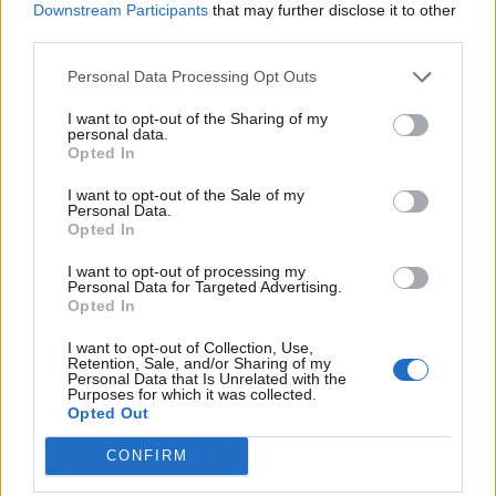
διαγωνισμού https://firstlegoleague.gr/ και να
Downstream Participants
that may further disclose it to other
ενημερωθείτε επικοινωνώντας με τη Βιβλιοθήκη
third parties.
στο τηλέφωνο: 27310 26853 τις εργάσιμες
Personal Data Processing Opt Outs
ημέρες και ώρες [Τρίτη, Πέμπτη, Παρασκευή
I want to opt-out of the Sharing of my
08:00 – 14:30 και Δευτέρα, Τετάρτη 11:30 – 19:00].
personal data.
Opted In
Ακολουθήστε το
notospress.gr
στο Google News και
I want to opt-out of the Sale of my
μάθετε πρώτοι
όλες τις ειδήσεις
Personal Data.
Opted In
I want to opt-out of processing my
Personal Data for Targeted Advertising.
TAGS:
ΣΠΑΡΤΗ
ΡΟΜΠΟΤΙΚΗ
Opted In
ΔΙΑΓΩΝΙΣΜΟΣ ΡΟΜΠΟΤΙΚΗΣ
SPARTI TECH LAB
I want to opt-out of Collection, Use,
Retention, Sale, and/or Sharing of my
Personal Data that Is Unrelated with the
Purposes for which it was collected.
Opted Out
CONFIRM