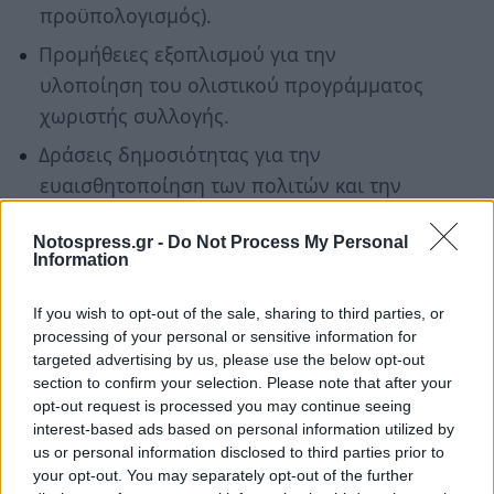
προϋπολογισμός).
Προμήθειες εξοπλισμού για την
υλοποίηση του ολιστικού προγράμματος
χωριστής συλλογής.
Δράσεις δημοσιότητας για την
ευαισθητοποίηση των πολιτών και την
ενίσχυση της συμμετοχής.
Notospress.gr -
Do Not Process My Personal
Information
Το Ολιστικό Πρόγραμμα χωριστής συλλογής
διακριτών ρευμάτων αστικών αποβλήτων θα
If you wish to opt-out of the sale, sharing to third parties, or
λαμβάνει επίσης υπόψη τις απαιτήσεις του
processing of your personal or sensitive information for
ισχύοντος θεσμικού πλαισίου (ν. 4819/2021
targeted advertising by us, please use the below opt-out
section to confirm your selection. Please note that after your
όπως ισχύει) για το σχεδιασμό και ανάπτυξη
opt-out request is processed you may continue seeing
συστήματος ''Πληρώνω όσο Πετάω'' σε
interest-based ads based on personal information utilized by
συνεργασία με τους εξυπηρετούμενους Δήμους,
us or personal information disclosed to third parties prior to
your opt-out. You may separately opt-out of the further
έτσι ώστε μέσω σχετικής μελέτης και