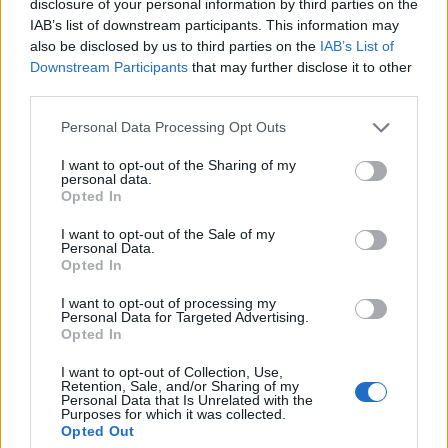
disclosure of your personal information by third parties on the
προμήθειας αντίστοιχου εξοπλισμού, να είναι
IAB’s list of downstream participants. This information may
δυνατή η αντιστοίχιση χρήστη με
also be disclosed by us to third parties on the
IAB’s List of
Downstream Participants
that may further disclose it to other
απορριπτόμενο απόβλητο και να μπορεί να
third parties.
συνδυαστεί με τον προτεινόμενο εξοπλισμό
συλλογής/μεταφοράς, ώστε στη συνέχεια να
Personal Data Processing Opt Outs
εφαρμοστεί το σύστημα από τους
I want to opt-out of the Sharing of my
personal data.
εξυπηρετούμενους Δήμους.
Opted In
Ακολουθήστε το
notospress.gr
στο Google News και
I want to opt-out of the Sale of my
Personal Data.
μάθετε πρώτοι
όλες τις ειδήσεις
Opted In
I want to opt-out of processing my
Personal Data for Targeted Advertising.
Opted In
TAGS:
ΓΙΑΝΝΗΣ ΣΜΥΡΝΙΩΤΗΣ
ΦΟΔΣΑ
ΠΡΑΣΙΝΗ
ΕΠΟΜΕΝΗ ΗΜΕΡΑ
ΑΠΟΒΛΗΤΑ
I want to opt-out of Collection, Use,
Retention, Sale, and/or Sharing of my
Personal Data that Is Unrelated with the
ΠΕΡΙΦΕΡΕΙΑ ΠΕΛΟΠΟΝΝΗΣΟΥ
Purposes for which it was collected.
Opted Out