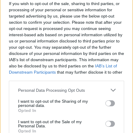
If you wish to opt-out of the sale, sharing to third parties, or
processing of your personal or sensitive information for
Σπάρτη: Πανηγυρίζει ο Ιδρυματικός Ναός του
targeted advertising by us, please use the below opt-out
Ασύλου Ανιάτων «Άγιος Παντελεήμων»
section to confirm your selection. Please note that after your
21/07/2026 19:14
opt-out request is processed you may continue seeing
interest-based ads based on personal information utilized by
us or personal information disclosed to third parties prior to
your opt-out. You may separately opt-out of the further
disclosure of your personal information by third parties on the
IAB’s list of downstream participants. This information may
also be disclosed by us to third parties on the
IAB’s List of
Downstream Participants
that may further disclose it to other
third parties.
Personal Data Processing Opt Outs
I want to opt-out of the Sharing of my
personal data.
Opted In
Γιορτή Προφήτη Ηλία: Γιατί οι εκκλησίες του
I want to opt-out of the Sale of my
είναι πάντα ψηλά
Personal Data.
Opted In