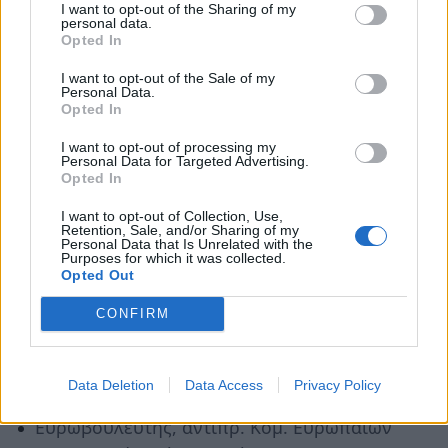
I want to opt-out of the Sharing of my
personal data.
Πρ. Περ/κής Ένωσης Δήμων
Opted In
Πελοποννησου Θανάσης Βασιλόπουλος
I want to opt-out of the Sale of my
(υποδοχή)
Personal Data.
Opted In
Διευθύνων Σύμβουλος Πάρνων α.ε.
Μαρίνης Μπερέτσος (υποδοχή)
I want to opt-out of processing my
Personal Data for Targeted Advertising.
Opted In
Επίτροπος Δράσης για το Κλίμα
Ευρωπαϊκής Ένωσης Βόπκε Χούκστρα
I want to opt-out of Collection, Use,
Retention, Sale, and/or Sharing of my
(video)
Personal Data that Is Unrelated with the
Purposes for which it was collected.
Επρόσωπος του Πρωθυπουργού Σάββας
Opted Out
Χιονίδης γ.γ. Αυτοδιοίκησης κι
CONFIRM
Αποκέντρωσης
Εκπρόσωπος του Μητροπολίτη
Data Deletion
Data Access
Privacy Policy
Μονεμβασίας και Σπάρτης
Ευρωβουλευτής, αντιπρ. Κομ. Ευρωπαίων