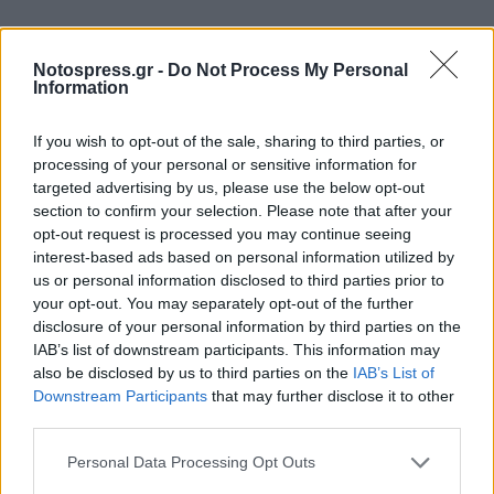
ΠΑΡΑΣΚΕΥΗ 29/11/24
Notospress.gr -
Do Not Process My Personal
ΕΝΑΡΞΗ - ΧΑΙΡΕΤΙΣΜΟΙ
Information
Ώρα 17:30 έως 18:30 Δημοσιογράφος Ηλίας
If you wish to opt-out of the sale, sharing to third parties, or
processing of your personal or sensitive information for
Μπόνος (συντονιστής)
targeted advertising by us, please use the below opt-out
section to confirm your selection. Please note that after your
opt-out request is processed you may continue seeing
Video άποψης πολιτών της
interest-based ads based on personal information utilized by
Πελοποννήσου (3 λεπτά)
us or personal information disclosed to third parties prior to
your opt-out. You may separately opt-out of the further
Δημοσιογράφος Ολγα Αντωνίου (υποδοχή)
disclosure of your personal information by third parties on the
IAB’s list of downstream participants. This information may
also be disclosed by us to third parties on the
IAB’s List of
Δήμαρχος Σπάρτης Μιχάλης
Downstream Participants
that may further disclose it to other
Βακαλόπουλος (υποδοχή)
third parties.
Περιφερειάρχης Πελοποννήσου Δημήτρης
Personal Data Processing Opt Outs
Πτωχός (υποδοχή)