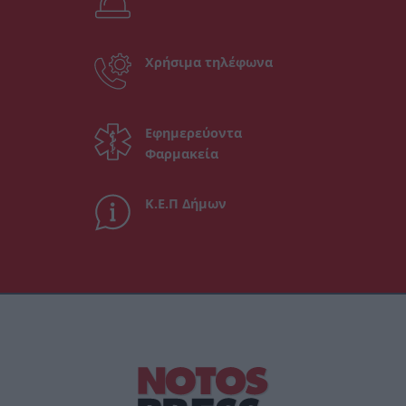
Χρήσιμα τηλέφωνα
Εφημερεύοντα
Φαρμακεία
Κ.Ε.Π Δήμων