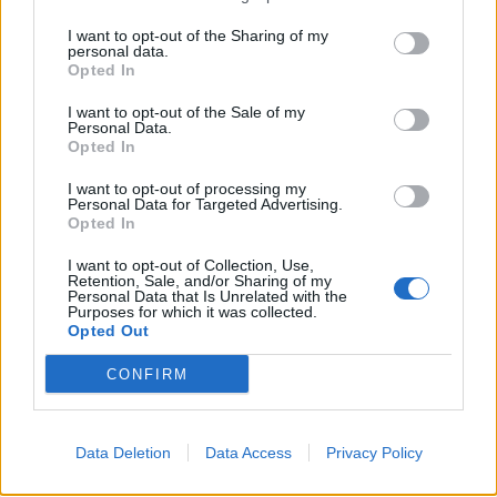
I want to opt-out of the Sharing of my
personal data.
Opted In
I want to opt-out of the Sale of my
Personal Data.
Opted In
I want to opt-out of processing my
Personal Data for Targeted Advertising.
Opted In
Ψηφιακό Δελτίο Αποστολής: Τι αλλάζει στις
λαϊκές αγορές και τα ελαιοτριβεία
I want to opt-out of Collection, Use,
Retention, Sale, and/or Sharing of my
06/08/2026 10:58
Personal Data that Is Unrelated with the
Purposes for which it was collected.
Opted Out
CONFIRM
Data Deletion
Data Access
Privacy Policy