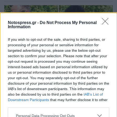
Notospress.gr -
Do Not Process My Personal
Information
If you wish to opt-out of the sale, sharing to third parties, or
processing of your personal or sensitive information for
targeted advertising by us, please use the below opt-out
section to confirm your selection. Please note that after your
opt-out request is processed you may continue seeing
interest-based ads based on personal information utilized by
us or personal information disclosed to third parties prior to
Ναύπλιο: Προφυλακίστηκαν οι δύο Ινδοί για
your opt-out. You may separately opt-out of the further
τη δολοφονία του 59χονου ψυχολόγου
disclosure of your personal information by third parties on the
IAB’s list of downstream participants. This information may
06/08/2026 20:17
also be disclosed by us to third parties on the
IAB’s List of
Downstream Participants
that may further disclose it to other
third parties.
Personal Data Processing Opt Outs