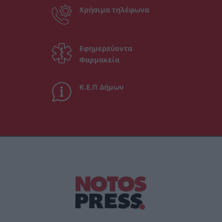
Χρήσιμα τηλέφωνα
Εφημερεύοντα
Φαρμακεία
Κ.Ε.Π Δήμων