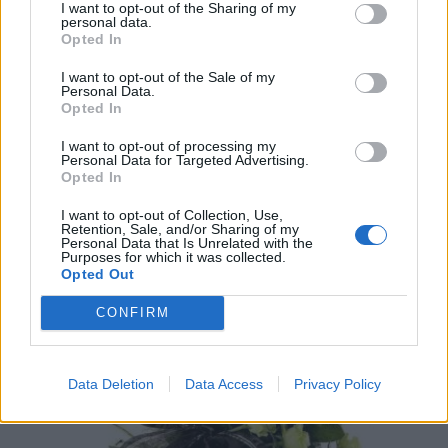
I want to opt-out of the Sharing of my
personal data.
Opted In
I want to opt-out of the Sale of my
Personal Data.
Opted In
I want to opt-out of processing my
Personal Data for Targeted Advertising.
Opted In
Μυστράς: 11 μήνες με αναστολή στον 55χρονο
I want to opt-out of Collection, Use,
για την ψευδή κατάθεση – Αφέθηκε
Retention, Sale, and/or Sharing of my
Personal Data that Is Unrelated with the
ελεύθερος
Purposes for which it was collected.
Opted Out
07/08/2026 14:21
CONFIRM
Data Deletion
Data Access
Privacy Policy