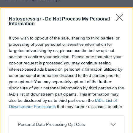
Για παράδειγμα και εντελώς ενδεικτικά
,
η κ.
Notospress.gr -
Do Not Process My Personal
Αδαμαντία Τζανετέα, όταν το 2016 ήταν
Information
αντιπεριφερειάρχης Λακωνίας
, με την με αρ.
πρωτ. οικ. 80387/11182/31-03-2016 απόφασή της
If you wish to opt-out of the sale, sharing to third parties, or
(ΑΔΑ: 7Ι1Δ7Λ1-0ΟΨ
) έκανε απευθείας ανάθεση για
processing of your personal or sensitive information for
targeted advertising by us, please use the below opt-out
την προμήθεια γραφικής ύλης, αξίας 10.801,61
section to confirm your selection. Please note that after your
ευρώ, συμπ. ΦΠΑ, για τις ανάγκες των
opt-out request is processed you may continue seeing
υπηρεσιών της Π.Ε. Λακωνίας, σε μία
interest-based ads based on personal information utilized by
us or personal information disclosed to third parties prior to
μονοπρόσωπη ΙΚΕ στην Κόρινθο
, καθότι υπήρξε
your opt-out. You may separately opt-out of the further
διαφορά της προσφοράς της τελευταίας, σε σχέση με
disclosure of your personal information by third parties on the
τις πέντε σπαρτιάτικες επιχειρήσεις που υπέβαλλαν
IAB’s list of downstream participants. This information may
also be disclosed by us to third parties on the
IAB’s List of
προσφορές (αρ. αποφ. Οικονομικής Επιτροπής
Downstream Participants
that may further disclose it to other
339/2016 ΑΔΑ: Ω9ΟΡ7Λ1-ΗΝ6).
third parties.
Προφανώς, η κ. Τζανετέα δεν μπορούσε να κάνει
Personal Data Processing Opt Outs