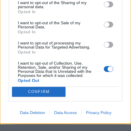
αλλιώς.
Και δεν θα ήταν η μόνη φορά.
I want to opt-out of the Sharing of my
personal data.
Opted In
Διότι, όπως είπε ο μεγάλος κωμικός Γκράουτσο
Μάρξ: «αυτές είναι οι αρχές μου, αλλά εντάξει,
I want to opt-out of the Sale of my
Personal Data.
αν δε σας αρέσουν έχω και άλλες»!
Opted In
I want to opt-out of processing my
Personal Data for Targeted Advertising.
Opted In
I want to opt-out of Collection, Use,
Retention, Sale, and/or Sharing of my
Personal Data that Is Unrelated with the
Purposes for which it was collected.
Opted Out
CONFIRM
Data Deletion
Data Access
Privacy Policy