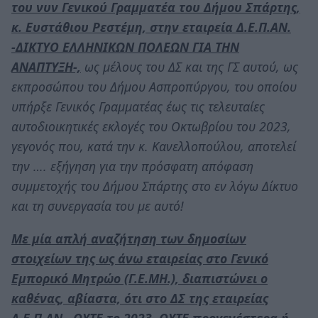
του νυν Γενικού Γραμματέα του Δήμου Σπάρτης,
κ. Ευστάθιου Ρεστέμη, στην εταιρεία Δ.Ε.Π.ΑΝ.
-ΔΙΚΤΥΟ ΕΛΛΗΝΙΚΩΝ ΠΟΛΕΩΝ ΓΙΑ ΤΗΝ
ΑΝΑΠΤΥΞΗ-,
ως μέλους του ΔΣ και της ΓΣ αυτού, ως
εκπροσώπου του Δήμου Ασπροπύργου, του οποίου
υπήρξε Γενικός Γραμματέας έως τις τελευταίες
αυτοδιοικητικές εκλογές του Οκτωβρίου του 2023,
γεγονός που, κατά την κ. Κανελλοπούλου, αποτελεί
την …. εξήγηση για την πρόσφατη απόφαση
συμμετοχής του Δήμου Σπάρτης στο εν λόγω Δίκτυο
και τη συνεργασία του με αυτό!
Με μία απλή αναζήτηση των δημοσίων
στοιχείων της ως άνω εταιρείας στο Γενικό
Εμπορικό Μητρώο (Γ.Ε.ΜΗ.), διαπιστώνει ο
καθένας, αβίαστα, ότι στο ΔΣ της εταιρείας
Δ.Ε.Π.ΑΝ., ΟΥΤΕ το 2023, ΟΥΤΕ προγενέστερα ή