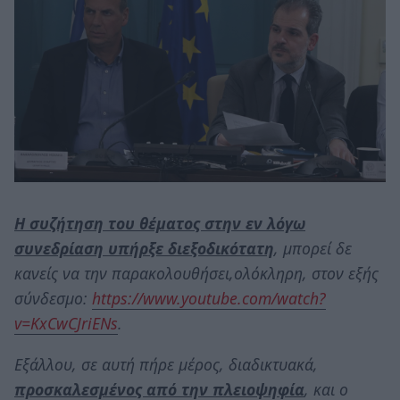
Η συζήτηση του θέματος στην εν λόγω
συνεδρίαση υπήρξε διεξοδικότατη
, μπορεί δε
κανείς να την παρακολουθήσει,ολόκληρη, στον εξής
σύνδεσμο:
https://www.youtube.com/watch?
v=KxCwCJriENs
.
Εξάλλου, σε αυτή πήρε μέρος, διαδικτυακά,
προσκαλεσμένος από την πλειοψηφία
, και ο