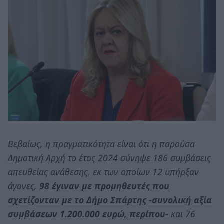
Βεβαίως, η πραγματικότητα είναι ότι η παρούσα
Δημοτική Αρχή το έτος 2024 σύνηψε 186 συμβάσεις
απευθείας ανάθεσης, εκ των οποίων 12 υπήρξαν
άγονες,
98 έγιναν με προμηθευτές που
σχετίζονταν με το Δήμο Σπάρτης -συνολική αξία
συμβάσεων 1.200.000 ευρώ, περίπου-
και 76