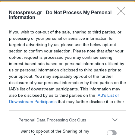
Προσπάθησε να παραπλανήσει τις
Notospress.gr -
Do Not Process My Personal
Information
αρχές
If you wish to opt-out of the sale, sharing to third parties, or
Η κόρη του ζευγαριού, μόλις αντίκρυσε την
processing of your personal or sensitive information for
αιμόφυρτη μητέρα της ,άρχισε να ουρλιάζει και
targeted advertising by us, please use the below opt-out
την ώρα που τηλεφωνούσε στην Αστυνομία
section to confirm your selection. Please note that after your
opt-out request is processed you may continue seeing
εκείνος της φώναξε «τη σκότωσα».
interest-based ads based on personal information utilized by
us or personal information disclosed to third parties prior to
Όμως η υπόθεση έχει και συνέχεια, καθώς ο
your opt-out. You may separately opt-out of the further
δράστης στη συνέχεια προσπάθησε να
disclosure of your personal information by third parties on the
IAB’s list of downstream participants. This information may
παραπλανήσει τις αρχές. Όσο η κόρη και η
also be disclosed by us to third parties on the
IAB’s List of
αδερφή του πήγαιναν στους Αστυνομικούς,
Downstream Participants
that may further disclose it to other
εκείνος πήρε ένα μαχαίρι και το έβαλε στο δεξί
third parties.
του χέρι για να υποστηρίξει ότι δέχθηκε επίθεση
Personal Data Processing Opt Outs
από το θύμα .Στη συνέχεια κάλεσε τον αδερφό
I want to opt-out of the Sharing of my
του και ένα φίλο του για να τους πει ότι