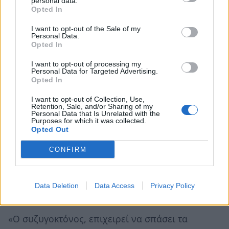
personal data.
σκότωσε τη γυναίκα του .
Opted In
I want to opt-out of the Sale of my
Στο πρωτόδικο δικαστήριο, ο δράστης «πάτησε «
Personal Data.
Opted In
πάνω στα ψυχιατρικά του προβλήματα για να
μην καταδικαστεί σε ισόβια. Δικαστές και
I want to opt-out of processing my
Personal Data for Targeted Advertising.
ένορκοι όμως, είχαν άλλη, άποψη και ανέφεραν
Opted In
ότι:
I want to opt-out of Collection, Use,
Retention, Sale, and/or Sharing of my
«Ο κατηγορούμενος δεν τελούσε σε καμία
Personal Data that Is Unrelated with the
Purposes for which it was collected.
ψυχική υπερδιέγερση, συνεπεία αιφνίδιας
Opted Out
υπερέντασης συναισθήματος».
CONFIRM
Η δικηγόρος της οικογένειας της 44χρονης,
Ανθούλα Ανάσογλου
, μιλώντας στην εφημερίδα
Data Deletion
Data Access
Privacy Policy
«Πατρίς» επεσήμανε:
«Ο συζυγοκτόνος, επιχειρεί να σπάσει τα