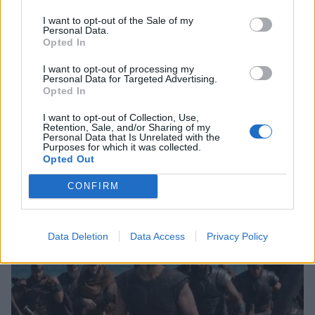
I want to opt-out of the Sale of my
Personal Data.
Opted In
I want to opt-out of processing my
Personal Data for Targeted Advertising.
Opted In
I want to opt-out of Collection, Use,
Retention, Sale, and/or Sharing of my
Τι προβάλλουν τα Cinema σε επτά πόλεις της
Personal Data that Is Unrelated with the
Purposes for which it was collected.
Πελοποννήσου
Opted Out
06/08/2026 15:12
CONFIRM
Data Deletion
Data Access
Privacy Policy