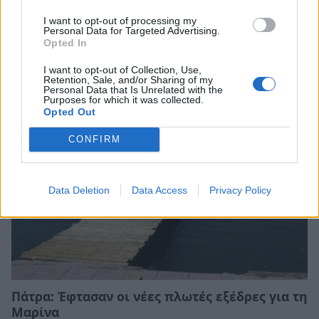
I want to opt-out of processing my
Personal Data for Targeted Advertising.
Τι προβάλλουν τα Cinema σε επτά πόλεις της
Opted In
Πελοποννήσου
I want to opt-out of Collection, Use,
06/08/2026 15:12
Retention, Sale, and/or Sharing of my
Personal Data that Is Unrelated with the
Purposes for which it was collected.
Opted Out
CONFIRM
Data Deletion
Data Access
Privacy Policy
Πάτρα: Έφτασαν οι νέες πλωτές εξέδρες για τη
Μαρίνα