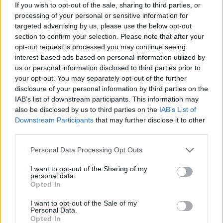
If you wish to opt-out of the sale, sharing to third parties, or
processing of your personal or sensitive information for
targeted advertising by us, please use the below opt-out
section to confirm your selection. Please note that after your
opt-out request is processed you may continue seeing
interest-based ads based on personal information utilized by
Θλίψη στην Πάτρα: Πέθανε στο Νοσοκομείο
us or personal information disclosed to third parties prior to
«Άγιος Ανδρέας» βρέφος μόλις 8 ημερών
your opt-out. You may separately opt-out of the further
disclosure of your personal information by third parties on the
08/08/2026 09:34
IAB’s list of downstream participants. This information may
also be disclosed by us to third parties on the
IAB’s List of
Downstream Participants
that may further disclose it to other
third parties.
Personal Data Processing Opt Outs
I want to opt-out of the Sharing of my
personal data.
Opted In
I want to opt-out of the Sale of my
Personal Data.
Opted In