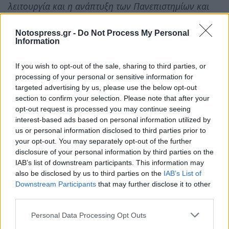
λειτουργία και η ανάπτυξη των Πανεπιστημίων και
των ΤΕΙ σε όλη την ελληνική επικράτεια, είναι πολύ
σοβαρή υπόθεση για να επηρεάζεται, να διακόπτεται
Notospress.gr -
Do Not Process My Personal
Information
ή να εξαρτάται από πρωτοσέλιδα εφημερίδων και
παραπλανητικά κείμενα».
If you wish to opt-out of the sale, sharing to third parties, or
processing of your personal or sensitive information for
targeted advertising by us, please use the below opt-out
section to confirm your selection. Please note that after your
opt-out request is processed you may continue seeing
interest-based ads based on personal information utilized by
us or personal information disclosed to third parties prior to
your opt-out. You may separately opt-out of the further
disclosure of your personal information by third parties on the
IAB’s list of downstream participants. This information may
also be disclosed by us to third parties on the
IAB’s List of
Downstream Participants
that may further disclose it to other
third parties.
Personal Data Processing Opt Outs