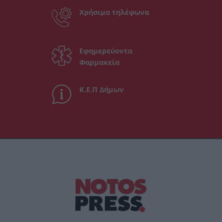
Χρήσιμα τηλέφωνα
Εφημερεύοντα
Φαρμακεία
Κ.Ε.Π Δήμων