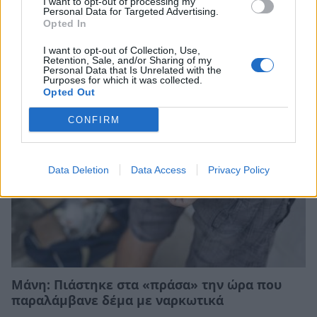
I want to opt-out of processing my
Personal Data for Targeted Advertising.
Στη Μεσσηνία το πρώτο Αστροπάρκο στην
Opted In
Ελλάδα
I want to opt-out of Collection, Use,
Retention, Sale, and/or Sharing of my
06/08/2026 13:41
Personal Data that Is Unrelated with the
Purposes for which it was collected.
Opted Out
CONFIRM
Data Deletion
Data Access
Privacy Policy
Μάνη: Πιάστηκε στα «πράσα» την ώρα που
παραλάμβανε δέμα με ναρκωτικά