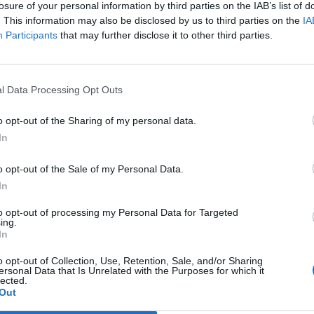
losure of your personal information by third parties on the IAB’s list of
. This information may also be disclosed by us to third parties on the
IA
κα για τις λεφτοτσάντες στην καμένη Ηλεία
Participants
that may further disclose it to other third parties.
τα γαλάζια στελέχη που εμπλέκονται στον
και στον ΟΠΕΚΕΠΕ οι κολλητοί…
l Data Processing Opt Outs
o opt-out of the Sharing of my personal data.
τις κερνούνε, γιατί τσι Κρήτης οι Ελιές στην
In
o opt-out of the Sale of my Personal Data.
In
to opt-out of processing my Personal Data for Targeted
τανάτο στην Πελοπόννησο. Ο Τατούλης κατά
ing.
In
o opt-out of Collection, Use, Retention, Sale, and/or Sharing
ews και μάθετε πρώτοι
όλες τις ειδήσεις
ersonal Data that Is Unrelated with the Purposes for which it
lected.
Out