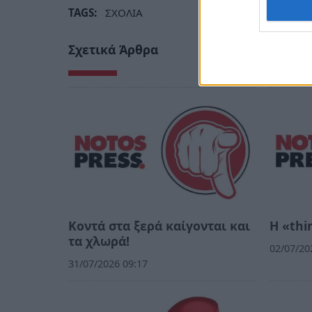
TAGS:
ΣΧΟΛΙΑ
Σχετικά Άρθρα
Κοντά στα ξερά καίγονται και
Η «thi
τα χλωρά!
02/07/20
31/07/2026 09:17