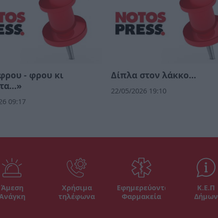
ρου - φρου κι
Δίπλα στον λάκκο…
τα…»
22/05/2026 19:10
26 09:17
Άμεση
Χρήσιμα
Εφημερεύοντα
Κ.Ε.Π
Ανάγκη
τηλέφωνα
Φαρμακεία
Δήμων