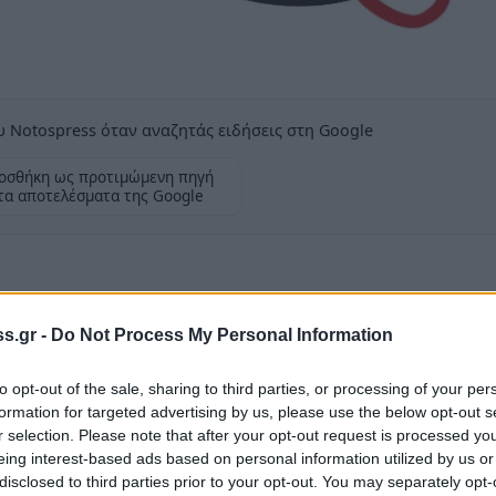
 Notospress όταν αναζητάς ειδήσεις στη Google
οσθήκη ως προτιμώμενη πηγή
τα αποτελέσματα της Google
s.gr -
Do Not Process My Personal Information
ΠΕ…
Ο μπαμπάς του έρχεται και του φέρνει κάτι τι
to opt-out of the sale, sharing to third parties, or processing of your per
formation for targeted advertising by us, please use the below opt-out s
ία; Γρηγόρης Αποστολάκος πρώην πρόεδρος
r selection. Please note that after your opt-out request is processed y
eing interest-based ads based on personal information utilized by us or
ρα γ.γ. Υπουργείου Αγροτικής Ανάπτυξης με
disclosed to third parties prior to your opt-out. You may separately opt-