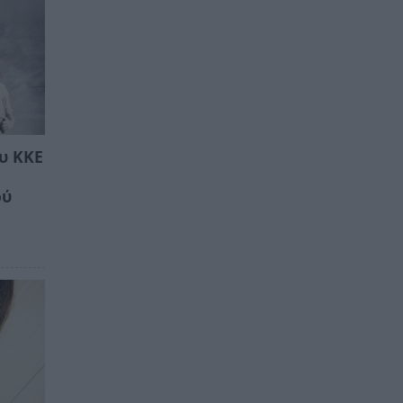
υ ΚΚΕ
ού