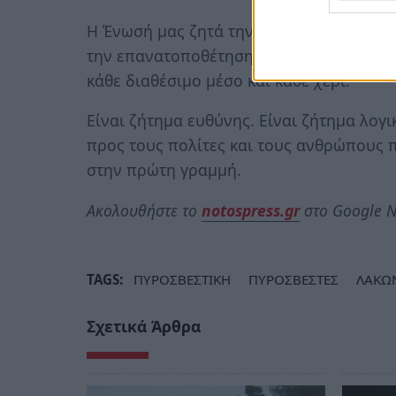
Η Ένωσή μας ζητά την άμεση ανάκληση τ
την επανατοποθέτηση των διαθέσιμων δυ
κάθε διαθέσιμο μέσο και κάθε χέρι.
Είναι ζήτημα ευθύνης. Είναι ζήτημα λογ
προς τους πολίτες και τους ανθρώπους 
στην πρώτη γραμμή.
Ακολουθήστε το
notospress.gr
στο Google N
TAGS:
ΠΥΡΟΣΒΕΣΤΙΚΗ
ΠΥΡΟΣΒΕΣΤΕΣ
ΛΑΚΩ
Σχετικά Άρθρα