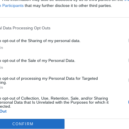
ύριο σε κάποια περιοχή της Λακωνίας
Participants
that may further disclose it to other third parties.
α και οι άνθρωποι που θα έπρεπε να
l Data Processing Opt Outs
οίκους αυτού του τόπου, αν βρεθούν μόνοι
o opt-out of the Sharing of my personal data.
In
ούτε αναλώσιμοι, ούτε αριθμοί σε πίνακες
ν μάχη κάθε μέρα, με κίνδυνο της ζωής τους,
o opt-out of the Sale of my Personal Data.
περιουσίες των συμπολιτών τους.
In
to opt-out of processing my Personal Data for Targeted
 τα στοιχειώδη μέσα, σε μέρα τόσο κρίσιμη,
ing.
In
ων.
o opt-out of Collection, Use, Retention, Sale, and/or Sharing
ης των Κυθήρων. Όμως η ενίσχυση δεν
ersonal Data that Is Unrelated with the Purposes for which it
lected.
ου αντιμετωπίζουν τον ίδιο κίνδυνο. Η
Out
 του φυσικού περιβάλλοντος δεν μπορεί να
CONFIRM