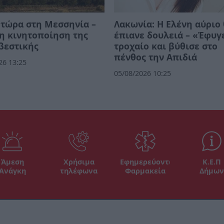
τώρα στη Μεσσηνία –
Λακωνία: Η Ελένη αύριο
η κινητοποίηση της
έπιανε δουλειά – «Έφυγ
βεστικής
τροχαίο και βύθισε στο
πένθος την Απιδιά
26 13:25
05/08/2026 10:25
Άμεση
Χρήσιμα
Εφημερεύοντα
Κ.Ε.Π
Ανάγκη
τηλέφωνα
Φαρμακεία
Δήμων