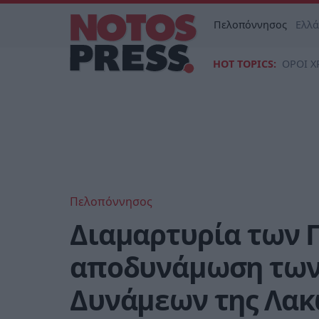
Πελοπόννησος
Ελλ
HOT TOPICS:
ΟΡΟΙ Χ
Πελοπόννησος
Διαμαρτυρία των 
αποδυνάμωση των
Δυνάμεων της Λακ