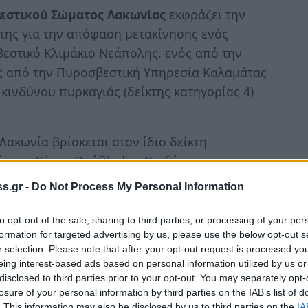
στικού Σώματος Λακωνίας
εκφράζει την
 της για την απόφαση μετακίνησης ενός
εστικό Κλιμάκιο Νεάπολης, ενός από την
ός από την Πυροσβεστική Υπηρεσία Καλαμάτας
κινδύνου πυρκαγιάς (δείκτης κατηγορίας 4)
Λακωνία βρίσκεται στον ίδιο δείκτη
πίσημο Χάρτη Πρόβλεψης Κινδύνου
οβλέπεται και για την περιοχή της
s.gr -
Do Not Process My Personal Information
to opt-out of the sale, sharing to third parties, or processing of your per
formation for targeted advertising by us, please use the below opt-out s
r selection. Please note that after your opt-out request is processed y
eing interest-based ads based on personal information utilized by us or
 αποδυναμώσει τον επιχειρησιακό
disclosed to third parties prior to your opt-out. You may separately opt-
στην ίδια κατηγορία συναγερμού;
losure of your personal information by third parties on the IAB’s list of
. This information may also be disclosed by us to third parties on the
IA