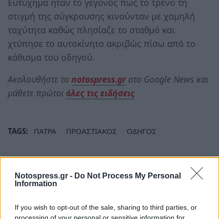
Ευτύχημα ήταν το γεγονός πως το τρένο τη
στιγμή της σύγκρουσης κινούνταν με χαμηλή
ταχύτητα καθώς πλησίαζε το σταθμό και
χτύπησε το αυτοκίνητο ακριβώς πίσω από το
κάθισμα του οδηγού.
Ακολουθήστε το
notospress.gr
στο Google News και
μάθετε πρώτοι
όλες τις ειδήσεις
TAGS:
ΠΑΤΡΑ
ΠΡΟΑΣΤΙΑΚΟΣ
ΟΔΗΓΟΣ
Notospress.gr -
Do Not Process My Personal
Information
If you wish to opt-out of the sale, sharing to third parties, or
processing of your personal or sensitive information for