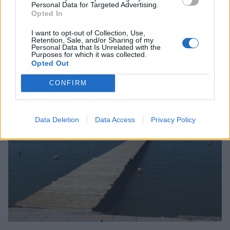
Personal Data for Targeted Advertising.
Opted In
I want to opt-out of Collection, Use,
Retention, Sale, and/or Sharing of my
Personal Data that Is Unrelated with the
Purposes for which it was collected.
Σχετικά Άρθρα
Opted Out
CONFIRM
Data Deletion
Data Access
Privacy Policy