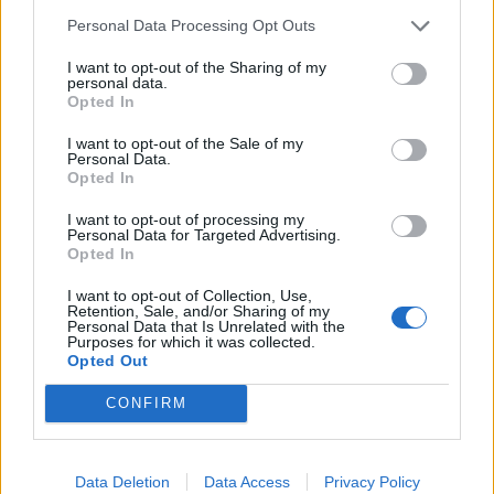
Personal Data Processing Opt Outs
I want to opt-out of the Sharing of my
personal data.
Opted In
I want to opt-out of the Sale of my
Personal Data.
Opted In
I want to opt-out of processing my
Personal Data for Targeted Advertising.
Opted In
I want to opt-out of Collection, Use,
Retention, Sale, and/or Sharing of my
Λακωνία: Ο Δημήτρης Μανιατάκος ακούει
Personal Data that Is Unrelated with the
Purposes for which it was collected.
αλλά δεν μιλάει – Θα είναι υποψήφιος
Opted Out
δήμαρχος Ευρώτα;
CONFIRM
06/08/2026 13:10
Data Deletion
Data Access
Privacy Policy