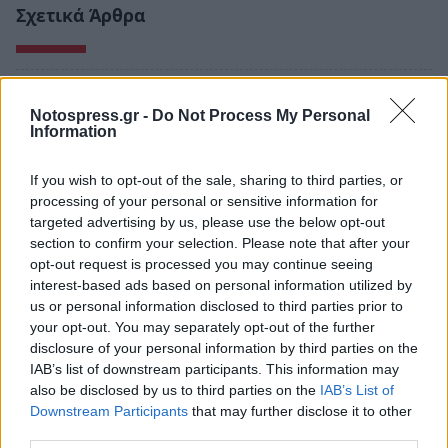
Σχετικά Άρθρα
Notospress.gr -
Do Not Process My Personal
Information
If you wish to opt-out of the sale, sharing to third parties, or
processing of your personal or sensitive information for
targeted advertising by us, please use the below opt-out
section to confirm your selection. Please note that after your
opt-out request is processed you may continue seeing
interest-based ads based on personal information utilized by
us or personal information disclosed to third parties prior to
your opt-out. You may separately opt-out of the further
disclosure of your personal information by third parties on the
Ανδρεάκος: «Δεν με ενδιαφέρει το πολιτικό
IAB’s list of downstream participants. This information may
κόστος αλλά να υπάρχει νερό σήμερα, αύριο
also be disclosed by us to third parties on the
IAB’s List of
και στο μέλλον»
Downstream Participants
that may further disclose it to other
08/08/2026 08:38
third parties.