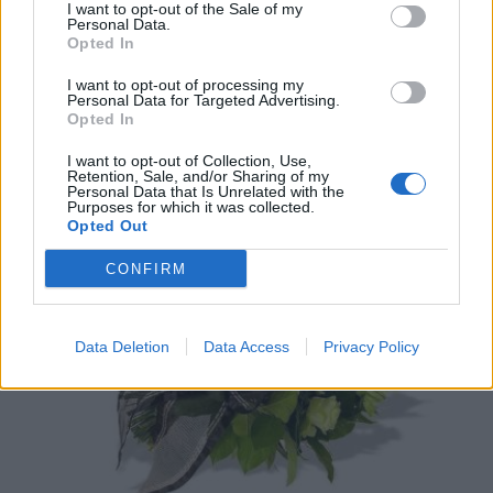
I want to opt-out of the Sale of my
Personal Data.
Opted In
I want to opt-out of processing my
Personal Data for Targeted Advertising.
Μυστράς: 11 μήνες με αναστολή στον 55χρονο
Opted In
για την ψευδή κατάθεση – Αφέθηκε
ελεύθερος
I want to opt-out of Collection, Use,
Retention, Sale, and/or Sharing of my
07/08/2026 14:21
Personal Data that Is Unrelated with the
Purposes for which it was collected.
Opted Out
CONFIRM
Data Deletion
Data Access
Privacy Policy