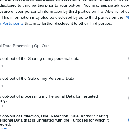
ίδιο τον Πρωθυπουργό και γίνει αποδεκτή,
disclosed to third parties prior to your opt-out. You may separately opt-
να μεγάλο πρόβλημα της Ελληνικής κοινωνίας
losure of your personal information by third parties on the IAB’s list of
. This information may also be disclosed by us to third parties on the
IA
Participants
that may further disclose it to other third parties.
οεί όσα ο δήμαρχος Ανατολικής Μάνης έχει
ία, πολιτικά, απόφαση να αξιοποιηθεί η
l Data Processing Opt Outs
τόσο για την Μάνη όσο και περιοχές με
τηριστικά.
o opt-out of the Sharing of my personal data.
In
o opt-out of the Sale of my Personal Data.
In
to opt-out of processing my Personal Data for Targeted
ing.
In
o opt-out of Collection, Use, Retention, Sale, and/or Sharing
ersonal Data that Is Unrelated with the Purposes for which it
lected.