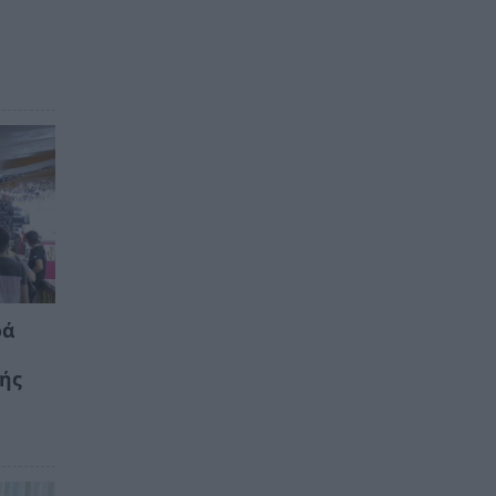
ρά
κής