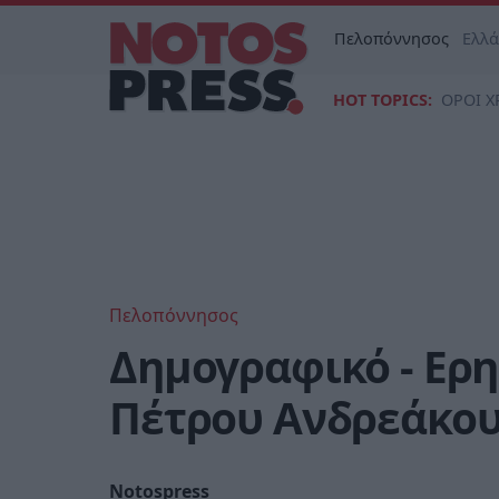
Πελοπόννησος
Ελλ
HOT TOPICS:
ΟΡΟΙ Χ
Πελοπόννησος
Δημογραφικό - Ερ
Πέτρου Ανδρεάκου
Notospress