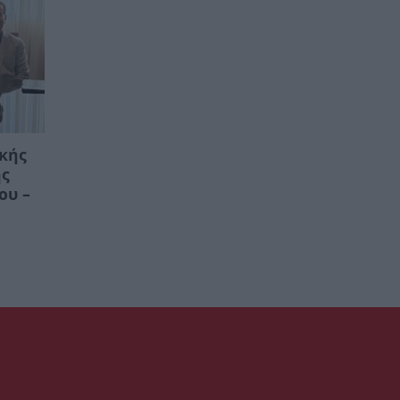
ικής
ης
ου –