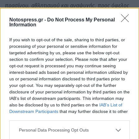
πρασίνου, αθλητισμού και αναψυχής, προς όφελος
των κατοίκων και των επισκεπτών, αντί να θυσιαστεί
Notospress.gr -
Do Not Process My Personal
η περιοχή σε αποσπασματικές εμπορικές
Information
εκμεταλλεύσεις.
If you wish to opt-out of the sale, sharing to third parties, or
Δυστυχώς ακόμα και το αίτημά μας προς τον ΟΣΕ, να
processing of your personal or sensitive information for
targeted advertising by us, please use the below opt-out
μελετήσουμε το τμήμα ιδιοκτησίας του που
section to confirm your selection. Please note that after your
καταλαμβάνει η υπέργεια σιδηροδρομική γραμμή και
opt-out request is processed you may continue seeing
που προβλέπεται να υπογειοποιηθεί, δεν έγινε δεκτή
interest-based ads based on personal information utilized by
us or personal information disclosed to third parties prior to
από τον ΟΣΕ, γεγονός που προκαλεί εμπόδια και
your opt-out. You may separately opt-out of the further
καθυστερήσεις στο έργο ανάπλασης της παραλιακής
disclosure of your personal information by third parties on the
ζώνης.
IAB’s list of downstream participants. This information may
also be disclosed by us to third parties on the
IAB’s List of
6. Νομιμοποίηση της υφιστάμενης Μαρίνας σκαφών
Downstream Participants
that may further disclose it to other
third parties.
(μικρών σκαφών). Η υπάρχουσα δημοτική μαρίνα της
Πάτρας (χωρητικότητας ~600 σκαφών) εξακολουθεί
Personal Data Processing Opt Outs
να λειτουργεί χωρίς την επίσημη άδεια τουριστικού