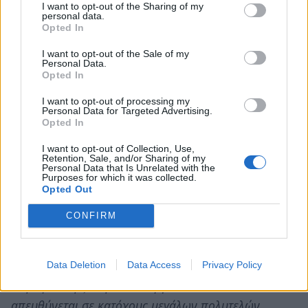
I want to opt-out of the Sharing of my
λιμένα, καθώς εκκρεμεί η νομιμοποίηση των
personal data.
Opted In
εγκαταστάσεών της από το Υπουργείο Οικονομικών.
Ο Δήμος έχει υποβάλει πλήρη φάκελο μελέτης και
I want to opt-out of the Sale of my
Personal Data.
όλα τα απαιτούμενα δικαιολογητικά εδώ και μήνες
Opted In
(Ιούλιος 2023), όμως αναμένουμε ακόμη την
I want to opt-out of processing my
απόφαση νομιμοποίησης από τον αρμόδιο Υπουργό.
Personal Data for Targeted Advertising.
Opted In
Η καθυστέρηση αυτή κρατά τη δημοτική μαρίνα σε
I want to opt-out of Collection, Use,
καθεστώς αβεβαιότητας, παρότι εξυπηρετεί
Retention, Sale, and/or Sharing of my
Personal Data that Is Unrelated with the
εκατοντάδες ιδιοκτήτες μικρών σκαφών και
Purposes for which it was collected.
ναυταθλητικά σωματεία της περιοχής. Την ίδια
Opted Out
στιγμή, αντιπαραβάλλουμε την άμεση ικανοποίηση
CONFIRM
αιτημάτων που αφορούν επιχειρηματικά σχέδια
εκατομμυριούχων με χαρακτηριστικό παράδειγμα, τη
νέα «Patradise Mega Yacht Marina» που σχεδιάζεται
Data Deletion
Data Access
Privacy Policy
στη λιμενική ζώνη. Για το έργο αυτό - που
απευθύνεται σε κατόχους μεγάλων πολυτελών