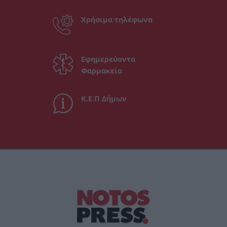
Χρήσιμα τηλέφωνα
Εφημερεύοντα
Φαρμακεία
Κ.Ε.Π Δήμων