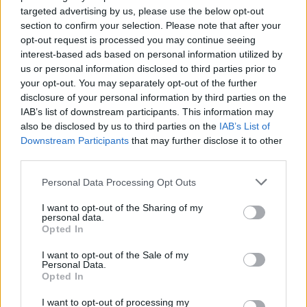
targeted advertising by us, please use the below opt-out
section to confirm your selection. Please note that after your
opt-out request is processed you may continue seeing
Σχετικά Άρθρα
interest-based ads based on personal information utilized by
us or personal information disclosed to third parties prior to
your opt-out. You may separately opt-out of the further
disclosure of your personal information by third parties on the
IAB’s list of downstream participants. This information may
also be disclosed by us to third parties on the
IAB’s List of
Downstream Participants
that may further disclose it to other
third parties.
Personal Data Processing Opt Outs
I want to opt-out of the Sharing of my
personal data.
Opted In
I want to opt-out of the Sale of my
Personal Data.
Opted In
Σπάρτη: Φυτεία με 40 δενδρύλλια κάνναβης
εντοπίστηκε στον Ταΰγετο – Συνελήφθη
I want to opt-out of processing my