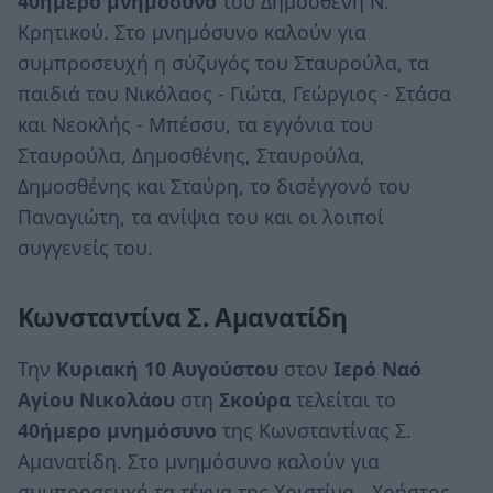
40ήμερο μνημόσυνο
του Δημοσθένη Ν.
Κρητικού. Στο μνημόσυνο καλούν για
συμπροσευχή η σύζυγός του Σταυρούλα, τα
παιδιά του Νικόλαος - Γιώτα, Γεώργιος - Στάσα
και Νεοκλής - Μπέσσυ, τα εγγόνια του
Σταυρούλα, Δημοσθένης, Σταυρούλα,
Δημοσθένης και Σταύρη, το δισέγγονό του
Παναγιώτη, τα ανίψια του και οι λοιποί
συγγενείς του.
Κωνσταντίνα Σ. Αμανατίδη
Την
Κυριακή 10 Αυγούστου
στον
Ιερό Ναό
Αγίου Νικολάου
στη
Σκούρα
τελείται το
40ήμερο μνημόσυνο
της Κωνσταντίνας Σ.
Αμανατίδη. Στο μνημόσυνο καλούν για
συμπροσευχή τα τέκνα της Χριστίνα - Χρήστος,