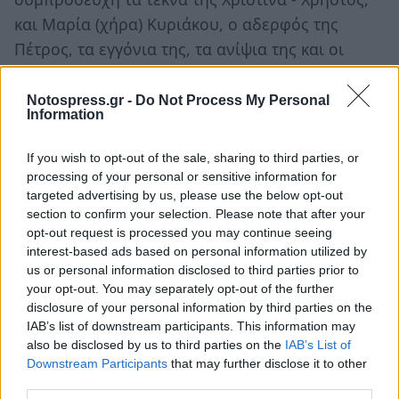
και Μαρία (χήρα) Κυριάκου, ο αδερφός της
Πέτρος, τα εγγόνια της, τα ανίψια της και οι
λοιποί συγγενείς της.
Notospress.gr -
Do Not Process My Personal
Ακολουθήστε το
notospress.gr
στο Google News και
Information
μάθετε πρώτοι
όλες τις ειδήσεις
If you wish to opt-out of the sale, sharing to third parties, or
processing of your personal or sensitive information for
targeted advertising by us, please use the below opt-out
TAGS:
ΕΦΥΓΑΝ
ΚΗΔΕΙΑ
ΣΠΑΡΤΗ
ΜΝΗΜΟΣΥΝΟ
section to confirm your selection. Please note that after your
opt-out request is processed you may continue seeing
interest-based ads based on personal information utilized by
us or personal information disclosed to third parties prior to
your opt-out. You may separately opt-out of the further
disclosure of your personal information by third parties on the
IAB’s list of downstream participants. This information may
also be disclosed by us to third parties on the
IAB’s List of
Downstream Participants
that may further disclose it to other
third parties.