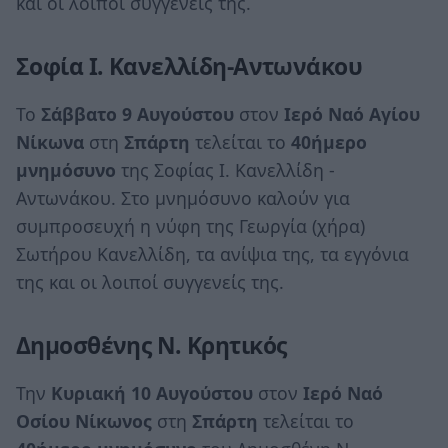
και οι λοιποί συγγενείς της.
Σοφία Ι. Κανελλίδη-Αντωνάκου
Το
Σάββατο 9 Αυγούστου
στον
Ιερό Ναό Αγίου
Νίκωνα
στη
Σπάρτη
τελείται το
40ήμερο
μνημόσυνο
της Σοφίας Ι. Κανελλίδη -
Αντωνάκου. Στο μνημόσυνο καλούν για
συμπροσευχή η νύφη της Γεωργία (χήρα)
Σωτήρου Κανελλίδη, τα ανίψια της, τα εγγόνια
της και οι λοιποί συγγενείς της.
Δημοσθένης Ν. Κρητικός
Την
Κυριακή 10 Αυγούστου
στον
Ιερό Ναό
Οσίου Νίκωνος
στη
Σπάρτη
τελείται το