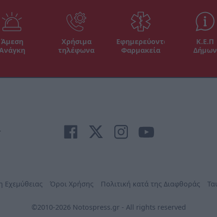
Άμεση
Χρήσιμα
Εφημερεύοντα
Κ.Ε.Π
Ανάγκη
τηλέφωνα
Φαρμακεία
Δήμων
r
η Εχεμύθειας
Όροι Χρήσης
Πολιτική κατά της Διαφθοράς
Τα
©2010-2026 Notospress.gr - All rights reserved