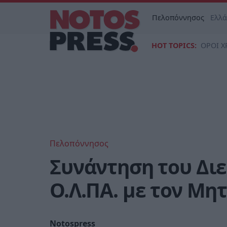
Πελοπόννησος
Ελλ
HOT TOPICS:
ΟΡΟΙ Χ
Πελοπόννησος
Συνάντηση του Δι
Ο.Λ.ΠΑ. με τον Μ
Notospress