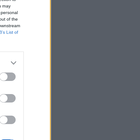
ou may
 personal
out of the
 downstream
B’s List of