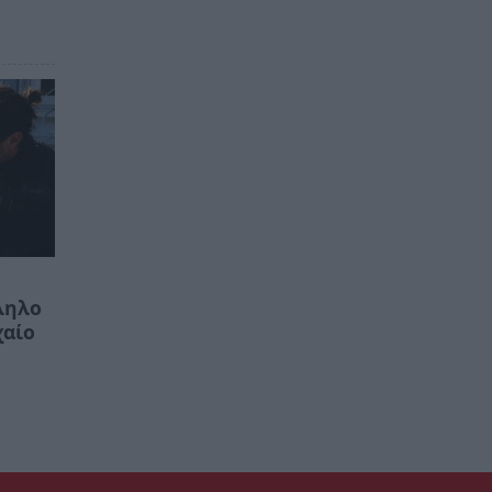
ληλο
χαίο