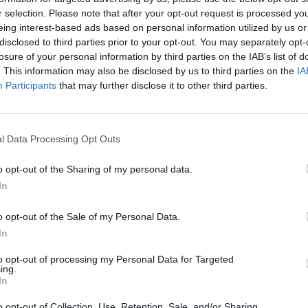
ύνοντος Συμβούλου κ.
Παναγιώτη Γ.
r selection. Please note that after your opt-out request is processed y
Μητροπολίτη Πατρών κ.κ.
Χρυσόστομο
, ο
eing interest-based ads based on personal information utilized by us or
ιλιανό.
disclosed to third parties prior to your opt-out. You may separately opt-
losure of your personal information by third parties on the IAB’s list of
ό κλίμα, με ανταλλαγή απόψεων γύρω από
. This information may also be disclosed by us to third parties on the
IA
Participants
that may further disclose it to other third parties.
πόλης, τη στήριξη της τοπικής κοινωνίας
την Ιερά Μητρόπολη Πατρών προς όφελος της
κε στον καθοριστικό ρόλο του λιμανιού στην
l Data Processing Opt Outs
εριοχής, με έμφαση στη δημιουργία της νέας
και στην περαιτέρω ανάπτυξη της
o opt-out of the Sharing of my personal data.
In
ρασε την εκτίμησή του για το κοινωνικό και
o opt-out of the Sale of my Personal Data.
In
, ενώ ο Σεβασμιώτατος επεσήμανε τη
υσης όλων των θεσμών και φορέων προς
to opt-out of processing my Personal Data for Targeted
ing.
In
ews και μάθετε πρώτοι
όλες τις ειδήσεις
o opt-out of Collection, Use, Retention, Sale, and/or Sharing