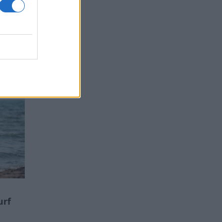
ΡΩΝ
urf