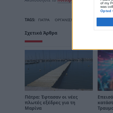
of my P
was col
Opted 
TAGS:
ΠΑΤΡΑ
ΟΡΓΑΝΙΣΜΟΣ ΛΙΜΕΝΟΣ ΠΑΤΡΩ
Σχετικά Άρθρα
Πάτρα: Έφτασαν οι νέες
Επεισό
πλωτές εξέδρες για τη
κατάστ
Μαρίνα
Τραυμα