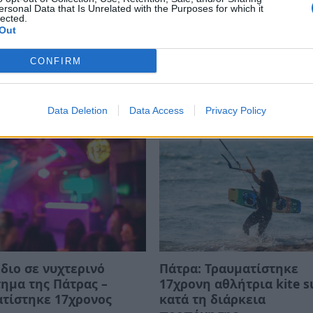
ersonal Data that Is Unrelated with the Purposes for which it
lected.
Out
Ν
ΠΑΝΑΓΙΩΤΗΣ ΑΝΑΣΤΑΣΟΠΟΥΛΟΣ
ΜΗΤΡΟΠΟΛΙΤΗΣ ΠΑΤ
CONFIRM
Data Deletion
Data Access
Privacy Policy
διο σε νυχτερινό
Πάτρα: Τραυματίστηκε
ημα της Πάτρας –
17χρονη αθλήτρια kite s
τίστηκε 17χρονος
κατά τη διάρκεια