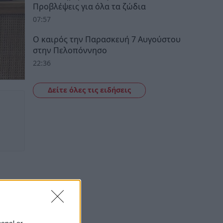
Προβλέψεις για όλα τα ζώδια
07:57
Ο καιρός την Παρασκευή 7 Αυγούστου
στην Πελοπόννησο
22:36
Δείτε όλες τις ειδήσεις