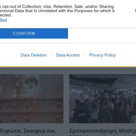
o opt-out of Collection, Use, Retention, Sale, and/or Sharing
ersonal Data that Is Unrelated with the Purposes for which it
ews και μάθετε πρώτοι
όλες τις ειδήσεις
lected.
Out
CONFIRM
ΑΚΟΠΟΥΛΟΥ
ΜΕΛΙΓΑΛΑΣ
ΑΥΤΟΔΙΟΙΚΗΣΗ
Data Deletion
Data Access
Privacy Policy
Ευρώτα: Σκουριά και
Εμποροπανήγυρη Μυστ