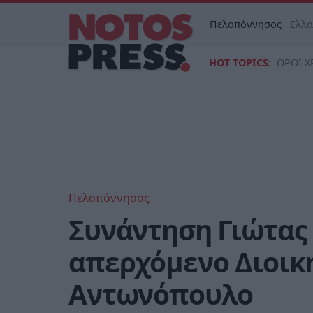
Πελοπόννησος
Ελλ
HOT TOPICS:
ΟΡΟΙ Χ
Πελοπόννησος
Συνάντηση Γιώτας
απερχόμενο Διοικη
Αντωνόπουλο