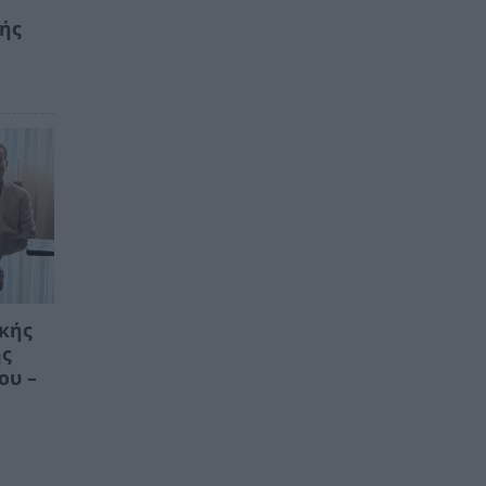
κής
ικής
ης
ου –