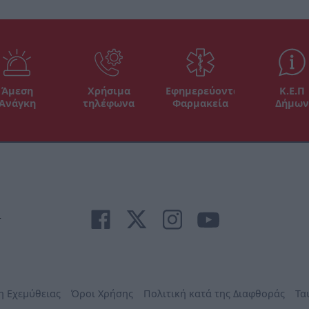
Άμεση
Χρήσιμα
Εφημερεύοντα
Κ.Ε.Π
Ανάγκη
τηλέφωνα
Φαρμακεία
Δήμων
r
η Εχεμύθειας
Όροι Χρήσης
Πολιτική κατά της Διαφθοράς
Τα