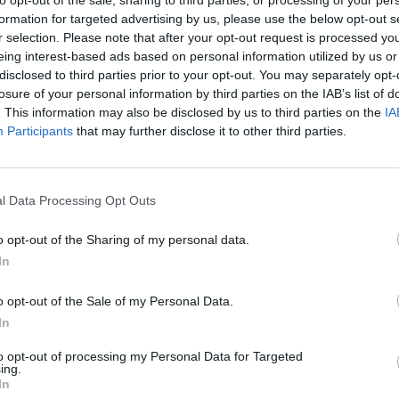
to opt-out of the sale, sharing to third parties, or processing of your per
formation for targeted advertising by us, please use the below opt-out s
r selection. Please note that after your opt-out request is processed y
eing interest-based ads based on personal information utilized by us or
disclosed to third parties prior to your opt-out. You may separately opt-
υ Αστυνομικού Τμήματος Οιχαλίας Νίκο
losure of your personal information by third parties on the IAB’s list of
. This information may also be disclosed by us to third parties on the
IA
ήκοντα Διοικητή της Τροχαίας Καλαμάτας
Participants
that may further disclose it to other third parties.
υ 2025 στο γραφείο του στο Μελιγαλά, η
λου
.
l Data Processing Opt Outs
χος τον ευχαρίστησε για τη συνεργασία που
νωρίζοντας τη συμβολή του στην εύρυθμη
o opt-out of the Sharing of my personal data.
ια της περιοχής και του απένειμε τιμητική
In
ροσφορά και το έργο του.
o opt-out of the Sale of my Personal Data.
 επιτυχία στα νέα του καθήκοντα και κάθε
In
σημειώνοντας πως ο Δήμος Οιχαλίας
to opt-out of processing my Personal Data for Targeted
ing.
τυνομικές Αρχές, με στόχο την προστασία και
In