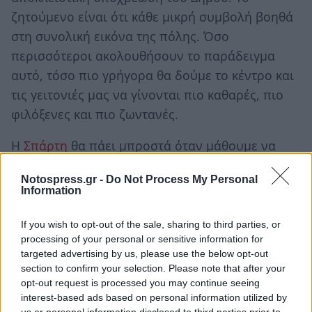
ζητούμενο είναι ότι κάθε μικρή συμβολή βοηθά
στη συνολική εικόνα της πόλης. Όσο
περισσότεροι ακολουθήσουν το παράδειγμα
αυτό, τόσο πιο γρήγορα θα δούμε το κέντρο και
τις γειτονιές μας να γίνονται πιο καθαρές, πιο
φιλόξενες και πιο ζωντανές.
Η
Σπάρτη
θα πάει μπροστά όταν μάθουμε να
λέμε «μπράβο» σε όσους αποδείξουν ότι
Notospress.gr -
Do Not Process My Personal
πραγματικά το αξίζουν.
Information
Μπράβο, λοιπόν, σε όλους της υπηρεσίας
If you wish to opt-out of the sale, sharing to third parties, or
πρασίνου του Δήμου Σπάρτης για τη μέχρι τώρα
processing of your personal or sensitive information for
δουλειά τους! Η Σπάρτη έχει ανάγκη από τέτοιες
targeted advertising by us, please use the below opt-out
section to confirm your selection. Please note that after your
ουσιαστικές παρεμβάσεις που την κάνουν πιο
opt-out request is processed you may continue seeing
όμορφη και ανθρώπινη.
interest-based ads based on personal information utilized by
us or personal information disclosed to third parties prior to