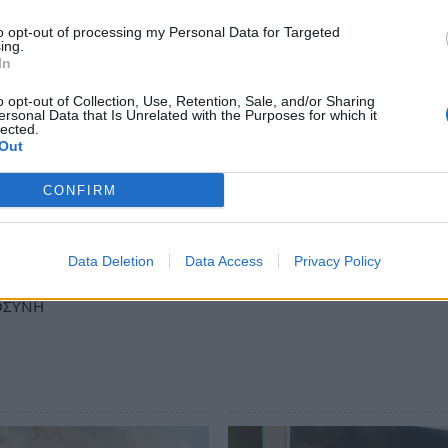
ροφυλακιστεί στις 19 Αυγούστου.
to opt-out of processing my Personal Data for Targeted
ing.
In
αθημερινής», τα δύο πορίσματα της
 οικόπεδο με ξερά χόρτα στην περιοχή κοντά
o opt-out of Collection, Use, Retention, Sale, and/or Sharing
ersonal Data that Is Unrelated with the Purposes for which it
λλά μια δεύτερη εστία που δημιουργήθηκε
lected.
Out
 μέτωπο, καταλήγοντας στο συμπέρασμα ότι
αι όχι από εμπρησμό.
CONFIRM
ews και μάθετε πρώτοι
όλες τις ειδήσεις
Data Deletion
Data Access
Privacy Policy
ΟΣΥΝΗ