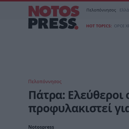
Πελοπόννησος
Ελλ
HOT TOPICS:
ΟΡΟΙ Χ
Πελοπόννησος
Πάτρα: Ελεύθεροι 
προφυλακιστεί για
Notospress