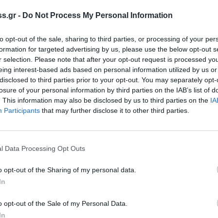
ρους, αφέθηκαν ο 25χρονος και ο 21χρονος
,
ύμενοι,
για την
φωτιά
που είχε εκδηλωθεί
s.gr -
Do Not Process My Personal Information
ροκομειού της Πάτρας.
to opt-out of the sale, sharing to third parties, or processing of your per
α ο 25χρονος και στην συνέχεια ο 21χρονος,
formation for targeted advertising by us, please use the below opt-out s
r selection. Please note that after your opt-out request is processed y
θήκαν στις φυλακές.
eing interest-based ads based on personal information utilized by us or
disclosed to third parties prior to your opt-out. You may separately opt-
οι συνήγοροι υπεράσπισης των δύο ανδρών
losure of your personal information by third parties on the IAB’s list of
νη, με αποτέλεσμα ο ανακριτής να
. This information may also be disclosed by us to third parties on the
IA
Participants
that may further disclose it to other third parties.
τους, έπειτα από εισήγηση της εισαγγελέως.
ούν οι γονείς του 21χρονου εθελοντή
l Data Processing Opt Outs
)
o opt-out of the Sharing of my personal data.
ηκαν οι περιοριστικοί όροι της απαγόρευσης
In
ς μία φορά το μήνα στο αστυνομικό τμήμα και
o opt-out of the Sale of my Personal Data.
In