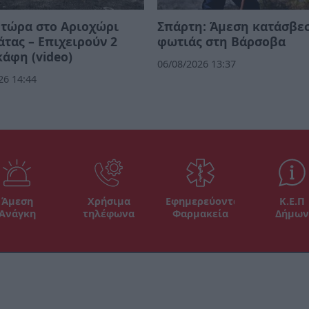
τώρα στο Αριοχώρι
Σπάρτη: Άμεση κατάσβε
τας – Επιχειρούν 2
φωτιάς στη Βάρσοβα
άφη (video)
06/08/2026 13:37
26 14:44
Άμεση
Χρήσιμα
Εφημερεύοντα
Κ.Ε.Π
Ανάγκη
τηλέφωνα
Φαρμακεία
Δήμων