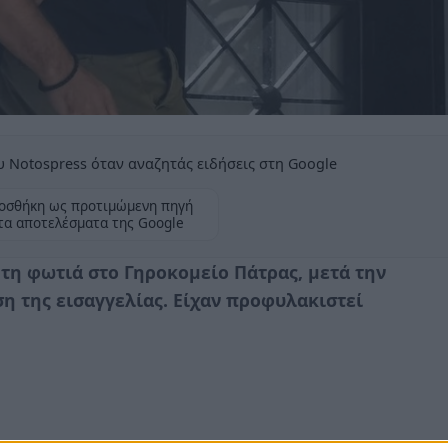
 Notospress όταν αναζητάς ειδήσεις στη Google
οσθήκη ως προτιμώμενη πηγή
τα αποτελέσματα της Google
 τη φωτιά στο Γηροκομείο Πάτρας, μετά την
η της εισαγγελίας. Είχαν προφυλακιστεί