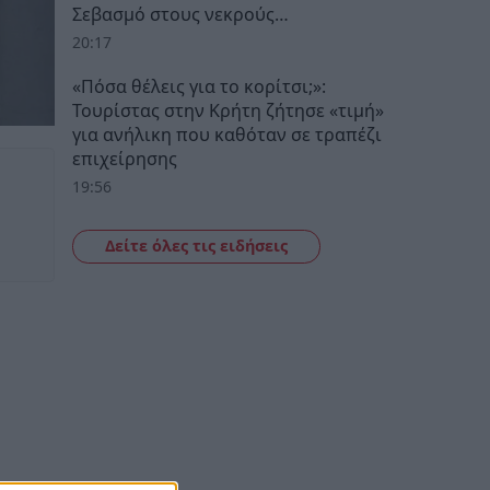
Σεβασμό στους νεκρούς…
20:17
«Πόσα θέλεις για το κορίτσι;»:
Τουρίστας στην Κρήτη ζήτησε «τιμή»
για ανήλικη που καθόταν σε τραπέζι
επιχείρησης
19:56
Δείτε όλες τις ειδήσεις