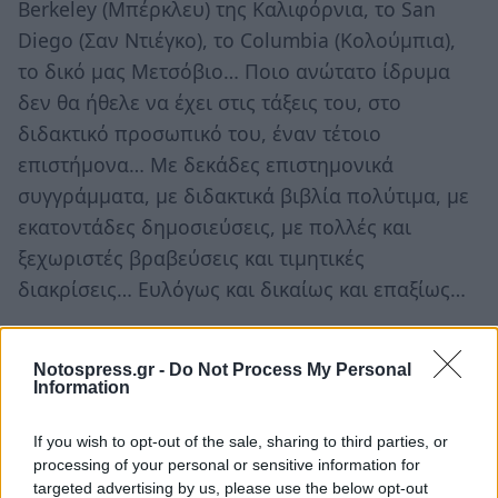
Berkeley (Μπέρκλευ) της Καλιφόρνια, το San
Diego (Σαν Ντιέγκο), το Columbia (Κολούμπια),
το δικό μας Μετσόβιο… Ποιο ανώτατο ίδρυμα
δεν θα ήθελε να έχει στις τάξεις του, στο
διδακτικό προσωπικό του, έναν τέτοιο
επιστήμονα… Με δεκάδες επιστημονικά
συγγράμματα, με διδακτικά βιβλία πολύτιμα, με
εκατοντάδες δημοσιεύσεις, με πολλές και
ξεχωριστές βραβεύσεις και τιμητικές
διακρίσεις… Ευλόγως και δικαίως και επαξίως…
Τέτοιον άνδρα, αυτόν τον άνθρωπο, τέτοιον
επιστήμονα έχει την τύχη και την τιμή η
Notospress.gr -
Do Not Process My Personal
Information
Τρίπολη, ο Δήμος Τρίπολης και η γη των
προγόνων του να τιμά σήμερα – κατ’ ελάχιστον
If you wish to opt-out of the sale, sharing to third parties, or
έστω.
processing of your personal or sensitive information for
targeted advertising by us, please use the below opt-out