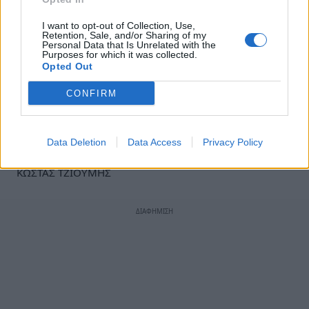
αποτελείται κόσμημα και καύχημα – σας
καλωσορίζω και σας εύχομαι υγεία και επιτυχία
I want to opt-out of Collection, Use,
Retention, Sale, and/or Sharing of my
σε κάθε περαιτέρω στόχευσή σας.
Personal Data that Is Unrelated with the
Purposes for which it was collected.
Opted Out
Ακολουθήστε το
notospress.gr
στο Google News και
μάθετε πρώτοι
όλες τις ειδήσεις
CONFIRM
Data Deletion
Data Access
Privacy Policy
TAGS:
ΕΠΙΤΙΜΟΣ ΔΗΜΟΤΗΣ
ΔΗΜΟΣ ΤΡΙΠΟΛΗΣ
ΚΩΣΤΑΣ ΤΖΙΟΥΜΗΣ