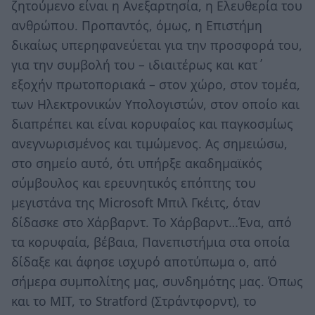
ζητούμενο είναι η Ανεξαρτησία, η Ελευθερία του
ανθρώπου. Προπαντός, όμως, η Επιστήμη
δικαίως υπερηφανεύεται για την προσφορά του,
για την συμβολή του – ιδιαιτέρως και κατ΄
εξοχήν πρωτοποριακά – στον χώρο, στον τομέα,
των Ηλεκτρονικών Υπολογιστών, στον οποίο και
διαπρέπει και είναι κορυφαίος και παγκοσμίως
ανεγνωρισμένος και τιμώμενος. Ας σημειώσω,
στο σημείο αυτό, ότι υπήρξε ακαδημαϊκός
σύμβουλος και ερευνητικός επόπτης του
μεγιστάνα της Microsoft Μπιλ Γκέιτς, όταν
δίδασκε στο Χάρβαρντ. Το Χάρβαρντ…Ένα, από
τα κορυφαία, βέβαια, Πανεπιστήμια στα οποία
δίδαξε και άφησε ισχυρό αποτύπωμα ο, από
σήμερα συμπολίτης μας, συνδημότης μας. Όπως
και το MIT, το Stratford (Στράντφορντ), το