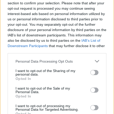
Κύριε Παπαδημητρίου, αγαπητέ Χρίστο, είμαι
section to confirm your selection. Please note that after your
opt-out request is processed you may continue seeing
ευτυχής και νιώθω της συγκυρίας ευνοούμενος,
interest-based ads based on personal information utilized by
διότι έχω την τύχη και την χαρά να σας
us or personal information disclosed to third parties prior to
υποδέχομαι σήμερα ως συνδημότη, να
your opt-out. You may separately opt-out of the further
disclosure of your personal information by third parties on the
κατατάσσεστε – με ομόφωνη και πανηγυρική
IAB’s list of downstream participants. This information may
Απόφαση του Δημοτικού Συμβουλίου - , να
also be disclosed by us to third parties on the
IAB’s List of
κατατάσσεστε, επαναλαμβάνω, μέλος εκλεκτό
Downstream Participants
that may further disclose it to other
third parties.
πλέον, μεταξύ των δημοτών, μικρού αλλά
ιστορικού και πρώτου του νεοελληνικού
Personal Data Processing Opt Outs
κράτους δήμος, του Δήμου Τρίπολης, του
I want to opt-out of the Sharing of my
οποίου πρώτος δήμαρχος , ΠΟΛΙΤΑΡΧΗΣ,
personal data.
Opted In
υπήρξε, μετά την απελευθέρωση της πόλης την
η
I want to opt-out of the Sale of my
23
Σεπτεμβρίου 1821, ένας Κολοκοτρώνης, ο
Personal Data.
Opted In
Πάνος, γιος του στρατηγού.
I want to opt-out of processing my
Για μας, για τους, πλέον, συνδημότες σας
Personal Data for Targeted Advertising.
Opted In