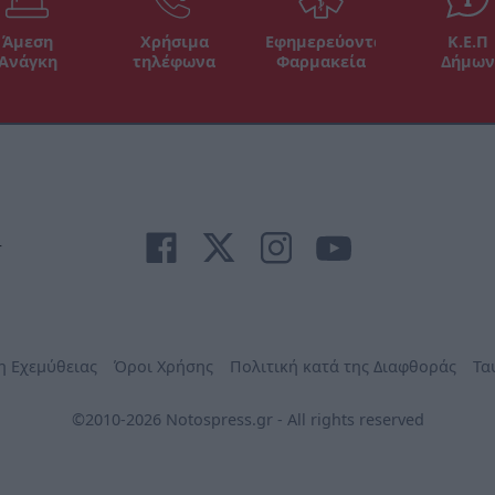
Άμεση
Χρήσιμα
Εφημερεύοντα
Κ.Ε.Π
Ανάγκη
τηλέφωνα
Φαρμακεία
Δήμων
r
η Εχεμύθειας
Όροι Χρήσης
Πολιτική κατά της Διαφθοράς
Τα
©2010-2026 Notospress.gr - All rights reserved