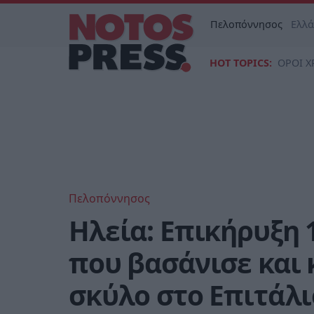
Πελοπόννησος
Ελλ
HOT TOPICS:
ΟΡΟΙ Χ
Πελοπόννησος
Ηλεία: Επικήρυξη 
που βασάνισε και
σκύλο στο Επιτάλι