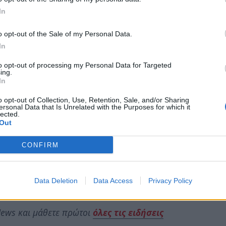
ο είχε σοβαρό σκίσιμο στον πρωκτό,
In
εισήχθη βάναυσα. Ο κτηνίατρος του έκανε 8
ι».
o opt-out of the Sale of my Personal Data.
In
ε γνωστό ότι έχει ήδη κατατεθεί επίσημη
to opt-out of processing my Personal Data for Targeted
ing.
In
o opt-out of Collection, Use, Retention, Sale, and/or Sharing
οίηση ζώου. Είναι σαδιστική, εγκληματική
ersonal Data that Is Unrelated with the Purposes for which it
lected.
δυνος για όλους μας. Αν γνωρίζετε κάτι,
Out
ας μήνυμα. Ένα κτήνος κυκλοφορεί ανάμεσά
CONFIRM
ει κάτι τέτοιο σε ένα ζώο, δεν θα διστάσει
σε ένα ανυπεράσπιστο παιδί. Αν γνωρίζεις
εύεις και εσύ ο ίδιος. Το καταλαβαίνεις;»
Data Deletion
Data Access
Privacy Policy
ews και μάθετε πρώτοι
όλες τις ειδήσεις