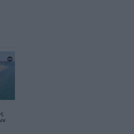
ος
ων