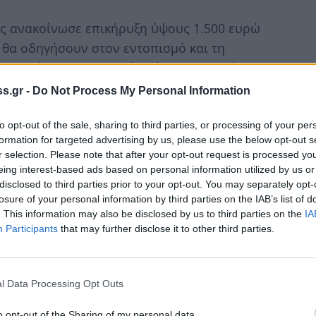
ς ανακοίνωσε επικήρυξη ύψους 1.500 ευρώ
θα οδηγήσουν στον εντοπισμό και τη
κακοποίησε σεξουαλικά σκύλο στο Επιτάλιο
s.gr -
Do Not Process My Personal Information
 σε άθλια κατάσταση στην Εθνική Οδό Πύργου
to opt-out of the sale, sharing to third parties, or processing of your per
formation for targeted advertising by us, please use the below opt-out s
ιο, χθες το πρωί σύμφωνα με την ενημέρωση
r selection. Please note that after your opt-out request is processed y
 Το ζώο αιμορραγούσε ασταμάτητα και έφερε
eing interest-based ads based on personal information utilized by us or
disclosed to third parties prior to your opt-out. You may separately opt-
losure of your personal information by third parties on the IAB’s list of
. This information may also be disclosed by us to third parties on the
IA
 δεχθεί πυροβολισμό. Ωστόσο, η
Participants
that may further disclose it to other third parties.
την εξέταση από τον κτηνίατρο αποδείχθηκε
l Data Processing Opt Outs
ής οργάνωσης, «μεταφέρθηκε άμεσα στον
o opt-out of the Sharing of my personal data.