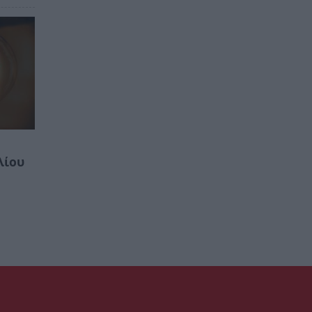
ν
λίου