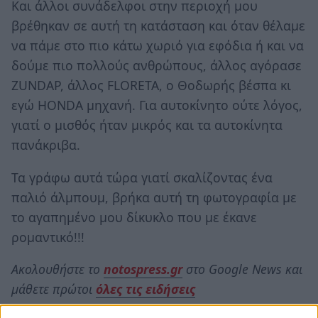
Και άλλοι συνάδελφοι στην περιοχή μου
βρέθηκαν σε αυτή τη κατάσταση και όταν θέλαμε
να πάμε στο πιο κάτω χωριό για εφόδια ή και να
δούμε πιο πολλούς ανθρώπους, άλλος αγόρασε
ZUNDAP, άλλος FLORETA, ο Θοδωρής βέσπα κι
εγώ HONDA μηχανή. Για αυτοκίνητο ούτε λόγος,
γιατί ο μισθός ήταν μικρός και τα αυτοκίνητα
πανάκριβα.
Τα γράφω αυτά τώρα γιατί σκαλίζοντας ένα
παλιό άλμπουμ, βρήκα αυτή τη φωτογραφία με
το αγαπημένο μου δίκυκλο που με έκανε
ρομαντικό!!!
Ακολουθήστε το
notospress.gr
στο Google News και
μάθετε πρώτοι
όλες τις ειδήσεις