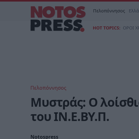
Πελοπόννησος
Ελλ
HOT TOPICS:
ΟΡΟΙ Χ
Πελοπόννησος
Μυστράς: Ο λοίσθι
του ΙΝ.Ε.ΒΥ.Π.
Notospress