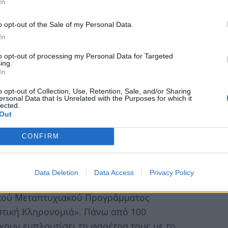
In
θυντής του ΙΝΕΒΥΠ υπήρξε και ο αείμνηστος
ς το δικό του αποτύπωμα δίπλα στο
o opt-out of the Sale of my Personal Data.
ραμάνου που ακόμα και σήμερα έχει
In
 της Ακαδημαϊκό κ. Ανδρέα Καραμάνο.
to opt-out of processing my Personal Data for Targeted
ing.
νη του Πανεπιστημίου Πελοποννήσου κ.
In
ύ του Ινστιτούτου.
o opt-out of Collection, Use, Retention, Sale, and/or Sharing
ersonal Data that Is Unrelated with the Purposes for which it
κεριμένοι επιστήμονες, εκλεκτοί πολίτες,
lected.
Out
ην φόρτιση, την σημασία, την τιμή, το κύρος,
τον φιλοξενούμενο του.
CONFIRM
ουργικότητα, το στελεχωμένο ΙΝΕΒΥΠ
ι δρομολόγησε, σημαντικές εκδηλώσεις,
Data Deletion
Data Access
Privacy Policy
 Εκδόσεις, ημερίδες, συνέδρια και πάνω απ’
τικού Μεταπτυχιακού Προγράμματος
ιστική Κληρονομιά». Πάνω από 100
έχουν εμπλουτίσει τη φαρέτρα τους με το