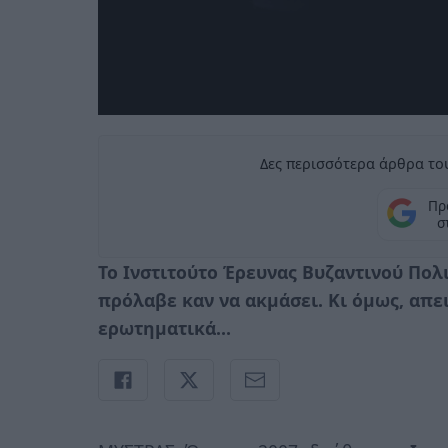
Δες περισσότερα άρθρα του
Πρ
σ
Το Ινστιτούτο Έρευνας Βυζαντινού Πολ
πρόλαβε καν να ακμάσει. Κι όμως, απ
ερωτηματικά…