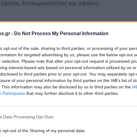
, άψογης λειτουργικότητας και υψηλού
98 Α/23-8-2007 στο πλαίσιο του
τερα των Τμημάτων Ιστορίας, Αρχαιολογίας
s.gr -
Do Not Process My Personal Information
ι Φιλολογίας της Σχολής Ανθρωπιστικών
to opt-out of the sale, sharing to third parties, or processing of your per
Τμήματα που δεν εδρεύουν στον Μυστρά ή την
formation for targeted advertising by us, please use the below opt-out s
r selection. Please note that after your opt-out request is processed y
eing interest-based ads based on personal information utilized by us or
υ μη Κερδοσκοπικού Χαρακτήρα. Έχει
disclosed to third parties prior to your opt-out. You may separately opt-
losure of your personal information by third parties on the IAB’s list of
ελεί υπό την εποπτεία του Υπουργείου
. This information may also be disclosed by us to third parties on the
IA
λεγχο). Λειτουργεί από το 2007 και για 20 έτη
Participants
that may further disclose it to other third parties.
 υπό τη διεύθυνση της Καθηγήτριας κ.
να, μαικήνας του ΙΝΕΒΥΠ, που από την πρώτη
ότητα του, στην Επιστήμη, την Ιστορία, την
l Data Processing Opt Outs
ες και άλογες δυσκολίες για το αυτονόητο
o opt-out of the Sharing of my personal data.
καθιέρωση και ακμή του ΙΝΕΒΥΠ στον τόπο