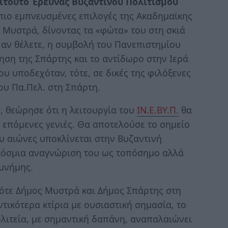
τιτούτο Έρευνας Βυζαντινού Πολιτισμού
πιο εμπνευσμένες επιλογές της Ακαδημαϊκης
ν Μυστρά, δίνοντας τα «φώτα» του στη σκιά
 αν θέλετε, η συμβολή του Πανεπιστημίου
ση της Σπάρτης και το αντίδωρο στην Ιερά
 υποδεχόταν, τότε, σε δικές της φιλόξενες
ου Πα.Πελ. στη Σπάρτη.
, θεώρησε ότι η λειτουργία του
ΙΝ.Ε.ΒΥ.Π.
θα
 επόμενες γενιές. Θα αποτελούσε το σημείο
υ αιώνες υποκλίνεται στην Βυζαντινή
γκόσμια αναγνώριση του ως τοπόσημο αλλά
μνήμης.
τότε Δήμος Μυστρά και Δήμος Σπάρτης στη
ικότερα κτίρια με ουσιαστική σημασία, το
λιτεία, με σημαντική δαπάνη, αναπαλαιώνει