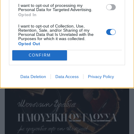
I want to opt-out of processing my
Personal Data for Targeted Advertising.
Opted In
I want to opt-out of Collection, Use,
Retention, Sale, and/or Sharing of my
Personal Data that Is Unrelated with the
Purposes for which it was collected.
Σχετικά Άρθρα
Opted Out
CONFIRM
Data Deletion
Data Access
Privacy Policy