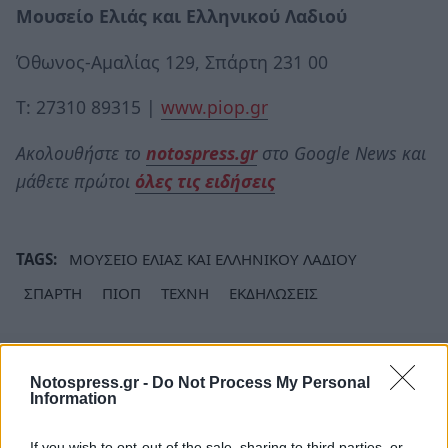
Μουσείο Ελιάς και Ελληνικού Λαδιού
Όθωνος-Αμαλίας 129, Σπάρτη 231 00
Τ: 27310 89315 |
www.piop.gr
Ακολουθήστε το
notospress.gr
στο Google News και
μάθετε πρώτοι
όλες τις ειδήσεις
TAGS:
ΜΟΥΣΕΙΟ ΕΛΙΑΣ ΚΑΙ ΕΛΛΗΝΙΚΟΥ ΛΑΔΙΟΥ
ΣΠΑΡΤΗ
ΠΙΟΠ
ΤΕΧΝΗ
ΕΚΔΗΛΩΣΕΙΣ
Notospress.gr -
Do Not Process My Personal
Information
If you wish to opt-out of the sale, sharing to third parties, or