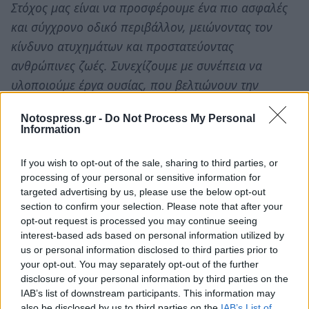
Στόχος μας είναι να προσφέρουμε ένα πιο ασφαλές
και σύγχρονο οδικό περιβάλλον, μειώνοντας τον
κίνδυνο ατυχημάτων και προστατεύοντας
ανθρώπινες ζωές. Συνεχίζουμε με συνέπεια να
υλοποιούμε έργα ουσίας, που βελτιώνουν την
καθημερινότητα των πολιτών και ενισχύουν την
Notospress.gr -
Do Not Process My Personal
ανάπτυξη της περιοχής μας
».
Information
Ακολουθήστε το
notospress.gr
στο Google News και
If you wish to opt-out of the sale, sharing to third parties, or
μάθετε πρώτοι
όλες τις ειδήσεις
processing of your personal or sensitive information for
targeted advertising by us, please use the below opt-out
section to confirm your selection. Please note that after your
opt-out request is processed you may continue seeing
TAGS:
ΛΑΚΩΝΙΑ
ΘΕΟΔΩΡΟΣ ΒΕΡΟΥΤΗΣ
interest-based ads based on personal information utilized by
us or personal information disclosed to third parties prior to
your opt-out. You may separately opt-out of the further
disclosure of your personal information by third parties on the
IAB’s list of downstream participants. This information may
also be disclosed by us to third parties on the
IAB’s List of