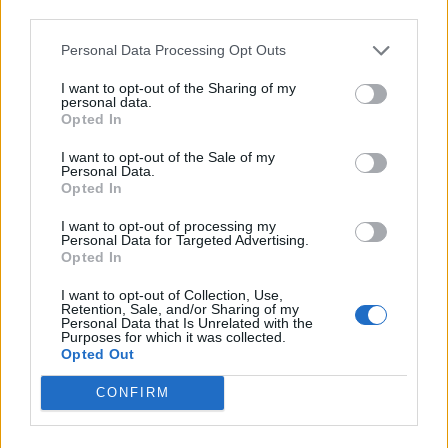
third parties.
Personal Data Processing Opt Outs
I want to opt-out of the Sharing of my
personal data.
Opted In
I want to opt-out of the Sale of my
Personal Data.
Opted In
I want to opt-out of processing my
Ακολουθήστε το
notospress.gr
στο Google News και
Personal Data for Targeted Advertising.
μάθετε πρώτοι
όλες τις ειδήσεις
Opted In
I want to opt-out of Collection, Use,
Retention, Sale, and/or Sharing of my
Personal Data that Is Unrelated with the
TAGS:
ΠΑΤΡΑ
Purposes for which it was collected.
Opted Out
CONFIRM