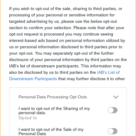
άμεσα συγκεκριμένες αποφάσεις, σαφές
If you wish to opt-out of the sale, sharing to third parties, or
χρονοδιάγραμμα, διαφάνεια, λογοδοσία και
processing of your personal or sensitive information for
ουσιαστική πολιτική δέσμευση από την
targeted advertising by us, please use the below opt-out
section to confirm your selection. Please note that after your
Κυβέρνηση και τα αρμόδια Υπουργεία.
opt-out request is processed you may continue seeing
interest-based ads based on personal information utilized by
Ο Οδοντωτός δεν είναι «κόστος» για να
us or personal information disclosed to third parties prior to
εγκαταλειφθεί – Είναι ιστορία, ζωή και δικαίωμα
your opt-out. You may separately opt-out of the further
των τοπικών κοινωνιών και κανείς δεν έχει το
disclosure of your personal information by third parties on the
IAB’s list of downstream participants. This information may
δικαίωμα να τον οδηγήσει στην απαξίωση!
also be disclosed by us to third parties on the
IAB’s List of
Downstream Participants
that may further disclose it to other
Ακολουθήστε το
notospress.gr
στο Google News και
third parties.
μάθετε πρώτοι
όλες τις ειδήσεις
Personal Data Processing Opt Outs
I want to opt-out of the Sharing of my
personal data.
TAGS:
ΟΔΟΝΤΩΤΟΣ
ΑΧΑΪΑ
Opted In
I want to opt-out of the Sale of my
Personal Data.