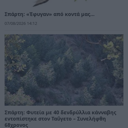
Σπάρτη: «Έφυγαν» από κοντά μας…
07/08/2026 14:12
Σπάρτη: Φυτεία με 40 δενδρύλλια κάνναβης
εντοπίστηκε στον Ταΰγετο – Συνελήφθη
68χρονος