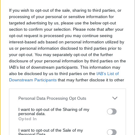
tutuklandı
https://t.co/ccB8lbOFdV
If you wish to opt-out of the sale, sharing to third parties, or
processing of your personal or sensitive information for
Video: NTV
pic.twitter.com/znZ1Oj8LvE
targeted advertising by us, please use the below opt-out
— NTV (@ntv)
April 14, 2026
section to confirm your selection. Please note that after your
opt-out request is processed you may continue seeing
interest-based ads based on personal information utilized by
us or personal information disclosed to third parties prior to
Τι αποφάσισε το δικαστήριο
your opt-out. You may separately opt-out of the further
disclosure of your personal information by third parties on the
Μετά τη σύλληψή τους, οι δύο Έλληνες
IAB’s list of downstream participants. This information may
also be disclosed by us to third parties on the
IAB’s List of
οδηγήθηκαν στις αρμόδιες αρχές και στις
11
Downstream Participants
that may further disclose it to other
Απριλίου
παρουσιάστηκαν ενώπιον εισαγγελέα
third parties.
και ανακριτή.
Personal Data Processing Opt Outs
Αποφασίστηκε η προφυλάκισή τους με την
I want to opt-out of the Sharing of my
κατηγορία της
«πρόκλησης μίσους ή
personal data.
Opted In
εχθρότητας μεταξύ των πολιτών ή
εξύβρισης»
.
I want to opt-out of the Sale of my
Personal Data.