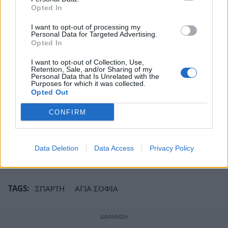
Opted In
Τελικά, στις
22 Μαΐου 2026
, αφέθηκαν ελεύθεροι
I want to opt-out of processing my
και επέστρεψαν στην Ελλάδα, ενώ το δικαστήριο
Personal Data for Targeted Advertising.
Opted In
επέβαλε και στους δύο ποινή φυλάκισης
10
μηνών με αναστολή
.
I want to opt-out of Collection, Use,
Retention, Sale, and/or Sharing of my
Personal Data that Is Unrelated with the
Δείτε όλες τις ειδήσεις από τη Σπάρτη εδώ:
Purposes for which it was collected.
Opted Out
Σπάρτη: Ειδήσεις σήμερα – Συνεχής
ενημέρωση
CONFIRM
Ακολουθήστε το
notospress.gr
στο Google News και
μάθετε πρώτοι
όλες τις ειδήσεις
Data Deletion
Data Access
Privacy Policy
TAGS:
ΣΠΑΡΤΗ
ΑΓΙΑ ΣΟΦΙΑ