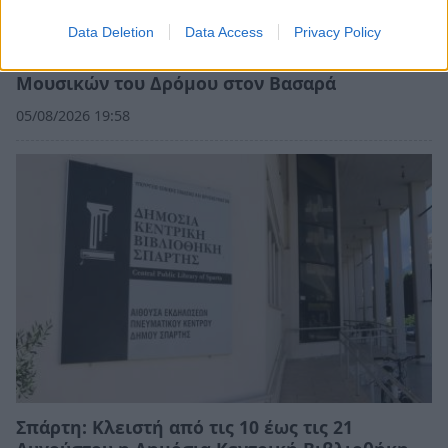
Data Deletion
Data Access
Privacy Policy
Σπάρτη: Έρχεται το πρώτο Φεστιβάλ
Μουσικών του Δρόμου στον Βασαρά
05/08/2026 19:58
Σπάρτη: Κλειστή από τις 10 έως τις 21