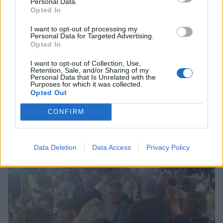
Personal Data.
Opted In
I want to opt-out of processing my
Personal Data for Targeted Advertising.
Opted In
I want to opt-out of Collection, Use,
Retention, Sale, and/or Sharing of my
Personal Data that Is Unrelated with the
Purposes for which it was collected.
Opted Out
Σχετικά Άρθρα
CONFIRM
Data Deletion
Data Access
Privacy Policy