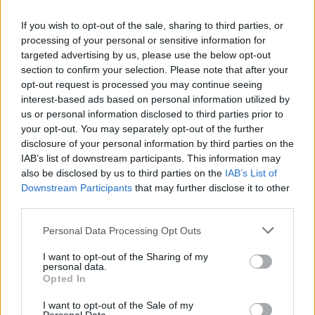
τους/τις συμμετέχοντες/ουσες μαθητές/τριες,
If you wish to opt-out of the sale, sharing to third parties, or
τους/τις εκπαιδευτικούς, τους ευρωπαϊκούς
processing of your personal or sensitive information for
εταίρους και το Ίδρυμα Κρατικών Υποτροφιών
targeted advertising by us, please use the below opt-out
(ΙΚΥ), ως Εθνική Μονάδα Συντονισμού (ΕΜΣ)
section to confirm your selection. Please note that after your
opt-out request is processed you may continue seeing
«Χορηγούσα Αρχή», για την άριστη συνεργασία
interest-based ads based on personal information utilized by
και τη συμβολή τους στην επιτυχημένη
us or personal information disclosed to third parties prior to
ολοκλήρωση του σχεδίου.
your opt-out. You may separately opt-out of the further
disclosure of your personal information by third parties on the
IAB’s list of downstream participants. This information may
Ακολουθήστε το
notospress.gr
στο Google News και
also be disclosed by us to third parties on the
IAB’s List of
μάθετε πρώτοι
όλες τις ειδήσεις
Downstream Participants
that may further disclose it to other
third parties.
Personal Data Processing Opt Outs
TAGS:
ΓΥΘΕΙΟ
ΕΚΠΑΙΔΕΥΣΗ
ΕΥΡΩΠΗ
I want to opt-out of the Sharing of my
personal data.
Opted In
I want to opt-out of the Sale of my