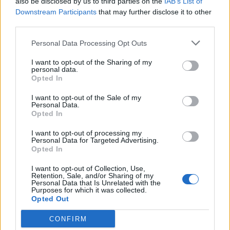
also be disclosed by us to third parties on the
IAB’s List of
Downstream Participants
that may further disclose it to other
third parties.
Personal Data Processing Opt Outs
I want to opt-out of the Sharing of my
personal data.
Opted In
I want to opt-out of the Sale of my
Personal Data.
Σχετικά Άρθρα
Opted In
I want to opt-out of processing my
Personal Data for Targeted Advertising.
Opted In
I want to opt-out of Collection, Use,
Retention, Sale, and/or Sharing of my
Personal Data that Is Unrelated with the
Purposes for which it was collected.
Opted Out
CONFIRM