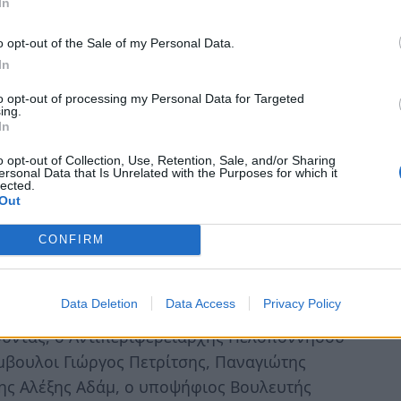
γιώτης Φωκάς, Νομικός, και ο Τάκης
In
 παρουσίασαν τις νομικές, περιβαλλοντικές
o opt-out of the Sale of my Personal Data.
ς, απαντώντας παράλληλα σε ερωτήματα
In
to opt-out of processing my Personal Data for Targeted
ing.
λοι οι εκπρόσωποι θεσμικών, πολιτικών,
In
ν που απηύθυναν χαιρετισμό εξέφρασαν
o opt-out of Collection, Use, Retention, Sale, and/or Sharing
όμενη εγκατάσταση ανεμογεννητριών στα
ersonal Data that Is Unrelated with the Purposes for which it
lected.
κη προστασίας ενός ορεινού όγκου με
Out
τιστική και πνευματική αξία.
CONFIRM
υ Σεβασμιωτάτου Μητροπολίτη Κορίνθου κ.
υλευτής ΣΥΡΙΖΑ Ν. Κορινθίας Γιώργος
Data Deletion
Data Access
Privacy Policy
 Τομέα Αθηνών Ανδρέας Βορύλλας, ο
ούντας, ο Αντιπεριφερειάρχης Πελοποννήσου
μβουλοι Γιώργος Πετρίτσης, Παναγιώτης
χης Αλέξης Αδάμ, ο υποψήφιος Βουλευτής