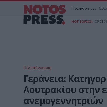
Πελοπόννησος
Ελλ
HOT TOPICS:
ΟΡΟΙ Χ
Πελοπόννησος
Γεράνεια: Κατηγορ
Λουτρακίου στην 
ανεμογεννητριών