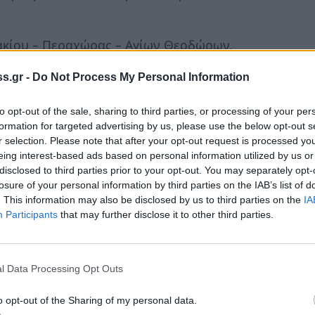
ακίου – Περαχώρας – Αγίων Θεοδώρων,
ε απόλυτη σαφήνεια την επίσημη θέση της
s.gr -
Do Not Process My Personal Information
γορηματική αντίθεσή της στη σχεδιαζόμενη
 Γεράνεια Όρη.
to opt-out of the sale, sharing to third parties, or processing of your per
formation for targeted advertising by us, please use the below opt-out s
 το έντονο ενδιαφέρον της τοπικής
r selection. Please note that after your opt-out request is processed y
είων και την ανάγκη πλήρους ενημέρωσης,
eing interest-based ads based on personal information utilized by us or
disclosed to third parties prior to your opt-out. You may separately opt-
σμένης θεσμικής αντιμετώπισης του
losure of your personal information by third parties on the IAB’s list of
. This information may also be disclosed by us to third parties on the
IA
Participants
that may further disclose it to other third parties.
η παρουσίαση προβληματισμών, αλλά η
της σχεδιαζόμενης παρέμβασης και η
των του Δήμου.
l Data Processing Opt Outs
Γεώργιος Μπάλλιας, Νομικός και Καθηγητής
o opt-out of the Sharing of my personal data.