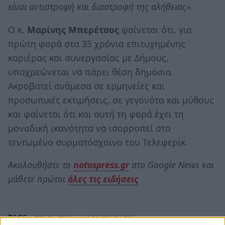
είναι αντιστροφή και διαστροφή της αλήθειας».
Ο κ.
Μαρίνης Μπερέτσος
φαίνεται ότι, για
πρώτη φορά στα 35 χρόνια επιτυχημένης
καριέρας και συνεργασίας με Δήμους,
υποχρεώνεται να πάρει θέση δημόσια.
Ακροβατεί ανάμεσα σε ερμηνείες και
προσωπικές εκτιμήσεις, σε γεγονότα και μύθους
και φαίνεται ότι και αυτή τη φορά έχει τη
μοναδική ικανότητα να ισορροπεί στο
τεντωμένο συρματόσχοινο του Τελεφερίκ.
Ακολουθήστε το
notospress.gr
στο Google News και
μάθετε πρώτοι
όλες τις ειδήσεις
TAGS:
ΤΕΛΕΦΕΡΙΚ
ΜΟΝΕΜΒΑΣΙΑ