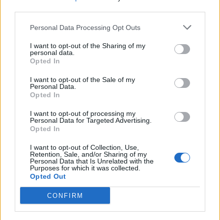
third parties.
Ελαφόνησος: Τραυματίστηκε 73χρονος Ιταλός
Personal Data Processing Opt Outs
μετά από πτώση από σκάφος
09/08/2026 12:07
I want to opt-out of the Sharing of my
personal data.
Opted In
I want to opt-out of the Sale of my
Personal Data.
Opted In
I want to opt-out of processing my
Personal Data for Targeted Advertising.
Opted In
I want to opt-out of Collection, Use,
Retention, Sale, and/or Sharing of my
Personal Data that Is Unrelated with the
Purposes for which it was collected.
Opted Out
CONFIRM
Θλίψη στην Πάτρα: Πέθανε στο Νοσοκομείο
«Άγιος Ανδρέας» βρέφος μόλις 8 ημερών