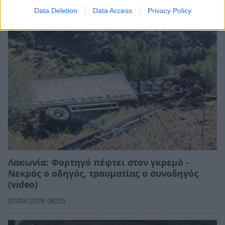
08/08/2026 09:34
Data Deletion
Data Access
Privacy Policy
Λακωνία: Φορτηγό πέφτει στον γκρεμό -
Νεκρός ο οδηγός, τραυματίας ο συνοδηγός
(video)
07/08/2026 08:05